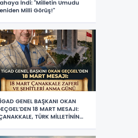
ahaya İndi: "Milletin Umudu
eniden Milli Görüş!"
İGAD GENEL BAŞKANI OKAN
EÇGEL’DEN 18 MART MESAJI:
ÇANAKKALE, TÜRK MİLLETİNİN
BEDİ MÜHRÜDÜR!"