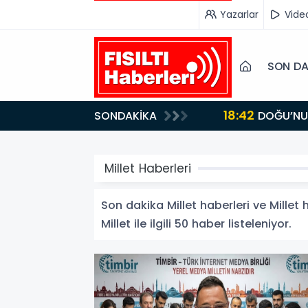
Yazarlar
Vide
SON DA
18:42
SONDAKİKA
DOĞU’NUN SAKLI CENNETİ IĞDIR, GASTRONOMİSİYLE GÖZ DOLDURUYOR: KAFKAS VE ANADOLU
KÜLTÜRÜNÜN BULUŞMA NOKTASI
Millet Haberleri
Son dakika Millet haberleri ve Millet h
Millet ile ilgili 50 haber listeleniyor.