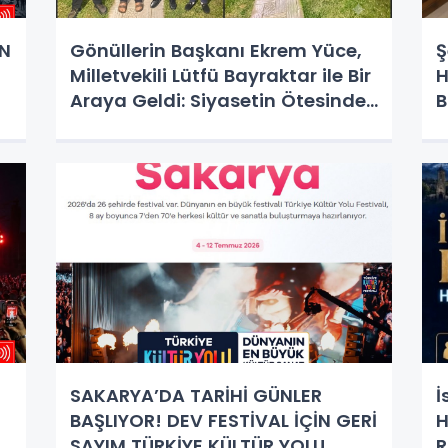
N
Gönüllerin Başkanı Ekrem Yüce,
Ş
Milletvekili Lütfü Bayraktar ile Bir
H
Araya Geldi: Siyasetin Ötesinde
B
Bir Dostluk Buluşması!
SAKARYA’DA TARİHİ GÜNLER
İ
BAŞLIYOR! DEV FESTİVAL İÇİN GERİ
H
SAYIM TÜRKİYE KÜLTÜR YOLU
R