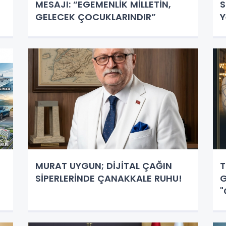
MESAJI: “EGEMENLİK MİLLETİN,
S
GELECEK ÇOCUKLARINDIR”
Y
MURAT UYGUN; DİJİTAL ÇAĞIN
T
SİPERLERİNDE ÇANAKKALE RUHU!
G
"
E