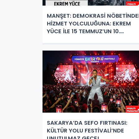
MANŞET: DEMOKRASİ NÖBETİNDE
HİZMET YOLCULUĞUNA: EKREM
YÜCE İLE 15 TEMMUZ’UN 10.
YILINDA BİRLİK RUHU
SAKARYA’DA SEFO FIRTINASI:
KÜLTÜR YOLU FESTİVALİ’NDE
UNUTULMAZ GECE!