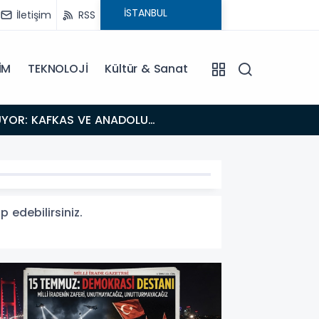
İletişim
RSS
İM
TEKNOLOJİ
Kültür & Sanat
18:26
Fısıltı Haberleri Iğdır Tanıtımları Devam Ediyor: Türkiye’nin Doğu Kapısı Iğdır’ın Saklı Cennetleri
Keşfedilmeyi Bekliyor
p edebilirsiniz.