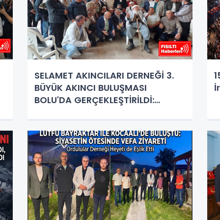
SELAMET AKINCILARI DERNEĞİ 3.
1
BÜYÜK AKINCI BULUŞMASI
İ
BOLU'DA GERÇEKLEŞTİRİLDİ:
YAĞMURA VE FIRTINAYA RAĞMEN
DEV BULUŞMA!