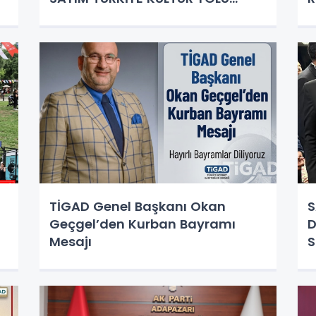
FESTİVALİ SAKARYA PROGRAMI
AÇIKLANDI! İŞTE MİLLET
BAHÇESİ’Nİ SALLAYACAK DEV
KADRO
TİGAD Genel Başkanı Okan
S
Geçgel’den Kurban Bayramı
D
Mesajı
S