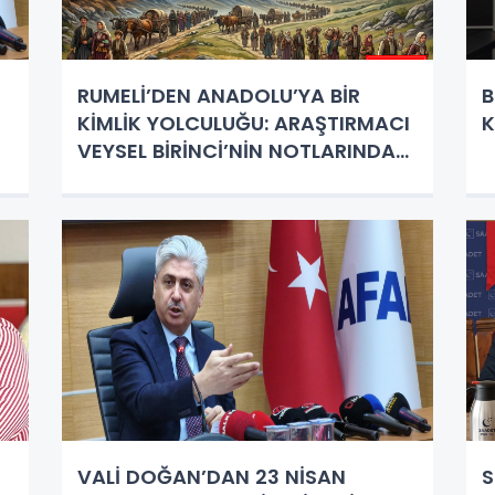
RUMELİ’DEN ANADOLU’YA BİR
B
KİMLİK YOLCULUĞU: ARAŞTIRMACI
K
VEYSEL BİRİNCİ’NİN NOTLARINDAN
"KINALI TÜRKLERİ"
VALİ DOĞAN’DAN 23 NİSAN
S