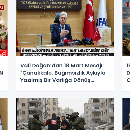
Vali Doğan’dan 18 Mart Mesajı:
1
AN
"Çanakkale, Bağımsızlık Aşkıyla
D
Yazılmış Bir Varlığa Dönüş
G
Destanıdır"