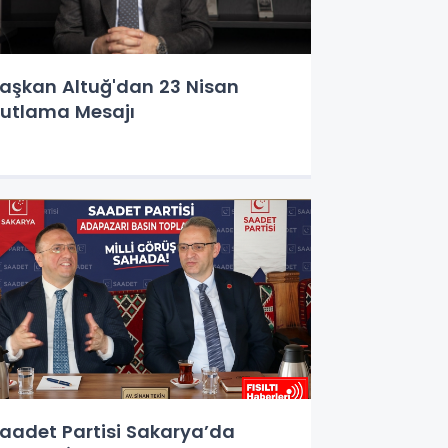
aşkan Altuğ'dan 23 Nisan
utlama Mesajı
aadet Partisi Sakarya’da