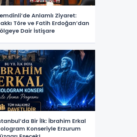
emdinli’de Anlamlı Ziyaret:
akkı Töre ve Fatih Erdoğan’dan
ölgeye Dair İstişare
stanbul’da Bir İlk: İbrahim Erkal
ologram Konseriyle Erzurum
üzgarı Esecek!