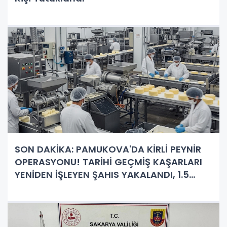
SON DAKİKA: PAMUKOVA'DA KİRLİ PEYNİR
OPERASYONU! TARİHİ GEÇMİŞ KAŞARLARI
YENİDEN İŞLEYEN ŞAHIS YAKALANDI, 1.5
MİLYON TL DEĞERİNDE ÜRÜNE EL KONULDU!