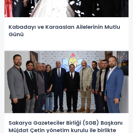
Kabadayı ve Karaaslan Ailelerinin Mutlu
Günü
Sakarya Gazeteciler Birliği (SGB) Başkanı
Müjdat Çetin yönetim kurulu ile birlikte