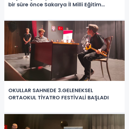
bir süre önce Sakarya İl Milli Eğitim
Müdürlüğü’ne atanan Coşkun Bakırtaş’ı
ziyarette bulundular.
OKULLAR SAHNEDE 3.GELENEKSEL
ORTAOKUL TİYATRO FESTİVALİ BAŞLADI