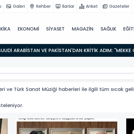
o
Galeri
Rehber
İlanlar
Anket
Gazeteler
KİKA
EKONOMİ
SİYASET
MAGAZİN
SAĞLIK
EĞİT
i ve Türk Sanat Müziği haberleri ile ilgili tüm sıcak ge
steleniyor.