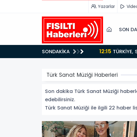
Yazarlar
Vide
SON DA
12:15
SONDAKİKA
ydı!
TÜRKİYE, SUUDİ ARABİSTAN VE PAKİSTAN'DAN KRİTİK ADIM: "MEKKE ORTAK SAVUNMA ANLAŞMASI"
İMZALANDI!
Türk Sanat Müziği Haberleri
Son dakika Türk Sanat Müziği haberler
edebilirsiniz.
Türk Sanat Müziği ile ilgili 22 haber li