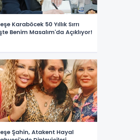
eşe Karaböcek 50 Yıllık Sırrı
İşte Benim Masalım'da Açıklıyor!
eşe Şahin, Atakent Hayal
ahvesi'nde Dinleyicileri