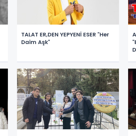
TALAT ER,DEN YEPYENİ ESER "Her
A
Daim Aşk"
"
D