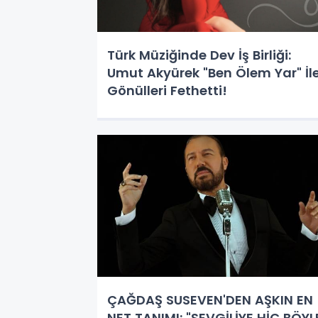
Türk Müziğinde Dev İş Birliği:
Umut Akyürek "Ben Ölem Yar" İl
Gönülleri Fethetti!
ÇAĞDAŞ SUSEVEN'DEN AŞKIN EN
NET TANIMI: "SEVGİLİYE HİÇ BÖYL