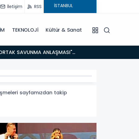
İletişim
RSS
İM
TEKNOLOJİ
Kültür & Sanat
14:21
BAKAN GÜRLEK’TEN TİGAD ÇALIŞTAYINDA Çarpıcı AÇIKLAMALAR: "Pazar Günü Yeni Bir Aydınlığa
Uyanacağız
lişmeleri sayfamızdan takip