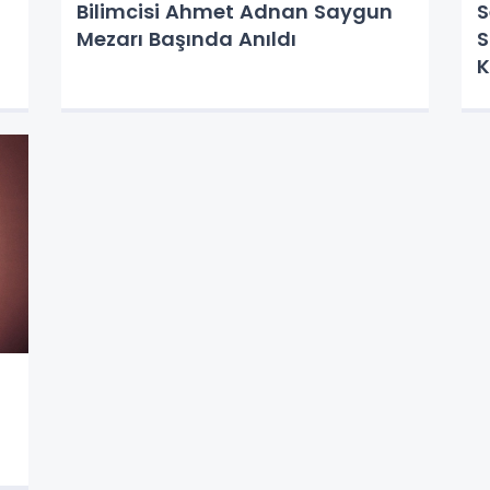
Bilimcisi Ahmet Adnan Saygun
S
Mezarı Başında Anıldı
S
K