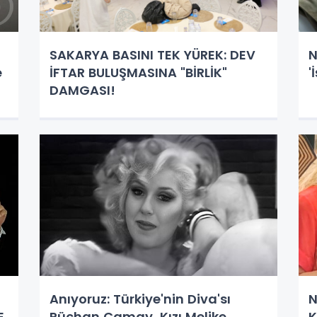
SAKARYA BASINI TEK YÜREK: DEV
N
e
İFTAR BULUŞMASINA "BİRLİK"
'
DAMGASI!
Anıyoruz: Türkiye'nin Diva'sı
N
E
Rüçhan Çamay, Kızı Melike
K