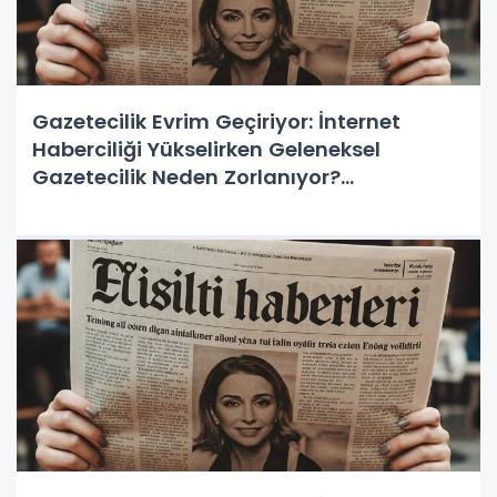
Gazetecilik Evrim Geçiriyor: İnternet
Haberciliği Yükselirken Geleneksel
Gazetecilik Neden Zorlanıyor?
www.FisiltiHaberleri.com'un Doğruluğu ve
Marka Tescili ile Yükselişi