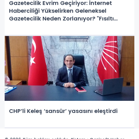
Gazetecilik Evrim Geçiriyor: İnternet
Haberciliği Yükselirken Geleneksel
Gazetecilik Neden Zorlanıyor? "Fısıltı
Haberleri"nin Doğruluğu ve Marka Tescili
ile Yükselişi
CHP’li Keleş ‘sansür’ yasasını eleştirdi