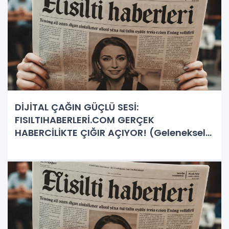
DİJİTAL ÇAĞIN GÜÇLÜ SESİ:
FISILTIHABERLERİ.COM GERÇEK
HABERCİLİKTE ÇIĞIR AÇIYOR! (Geleneksel
Medya Zorlanırken, Marka Tescilli ve
Doğruluğu Teyit Edilmiş İnternet
Haberciliği Yükselişte)