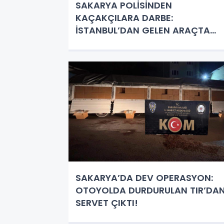
SAKARYA POLİSİNDEN
KAÇAKÇILARA DARBE:
İSTANBUL’DAN GELEN ARAÇTA
YÜZLERCE CİHAZ ELE GEÇİRİLDİ!
SAKARYA’DA DEV OPERASYON:
OTOYOLDA DURDURULAN TIR’DA
SERVET ÇIKTI!