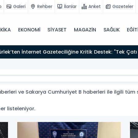
o
Galeri
Rehber
İlanlar
Anket
Gazeteler
KİKA
EKONOMİ
SİYASET
MAGAZİN
SAĞLIK
EĞİT
zırız"
rleri ve Sakarya Cumhuriyet B haberleri ile ilgili tüm
r listeleniyor.