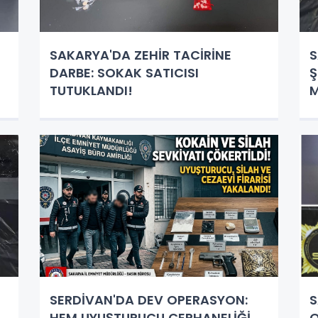
SAKARYA'DA ZEHİR TACİRİNE
S
DARBE: SOKAK SATICISI
Ş
TUTUKLANDI!
M
SERDİVAN'DA DEV OPERASYON:
S
HEM UYUŞTURUCU CEPHANELİĞİ
O