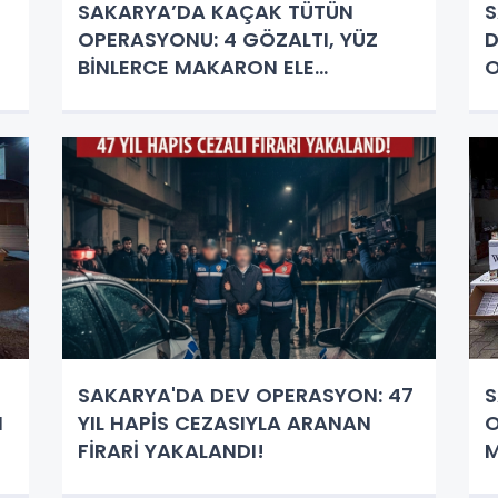
SAKARYA’DA KAÇAK TÜTÜN
S
OPERASYONU: 4 GÖZALTI, YÜZ
D
BİNLERCE MAKARON ELE
GEÇİRİLDİ!
SAKARYA'DA DEV OPERASYON: 47
S
N
YIL HAPİS CEZASIYLA ARANAN
O
FİRARİ YAKALANDI!
M