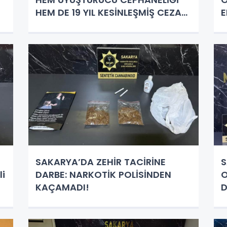
HEM DE 19 YIL KESİNLEŞMİŞ CEZASI
E
BULUNAN FİRARİ YAKALANDI!
SAKARYA’DA ZEHİR TACİRİNE
S
li
DARBE: NARKOTİK POLİSİNDEN
O
KAÇAMADI!
D