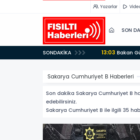
Yazarlar
Vide
SON DA
13:03
SONDAKİKA
Bakan Gürlek’ten İnternet Gazeteciliğine Kritik Destek: "Tek Çatı Altında Toplanmalıyız, Yasal
Düzenlemeye Ha
Sakarya Cumhuriyet B Haberleri
Son dakika Sakarya Cumhuriyet B habe
edebilirsiniz.
Sakarya Cumhuriyet B ile ilgili 35 habe