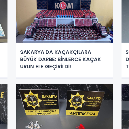
SAKARYA'DA KAÇAKÇILARA
S
BÜYÜK DARBE: BİNLERCE KAÇAK
D
ÜRÜN ELE GEÇİRİLDİ!
T