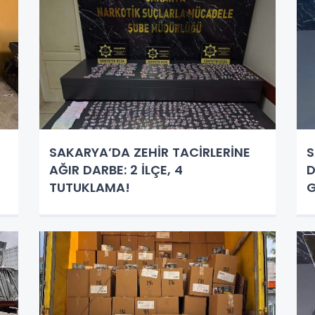
SAKARYA’DA ZEHİR TACİRLERİNE
S
AĞIR DARBE: 2 İLÇE, 4
D
TUTUKLAMA!
G