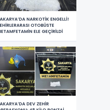
AKARYA’DA NARKOTİK ENGELLİ!
EHİRLERARASI OTOBÜSTE
ETAMFETAMİN ELE GEÇİRİLDİ
AKARYA’DA DEV ZEHİR
PERASYONU: 48 KİLO BONZAİ