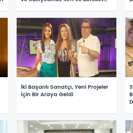
Dolu Sohbet: Hadis Dersine
'
Yoğun İlgi!
S
İki Başarılı Sanatçı, Yeni Projeler
S
İçin Bir Araya Geldi
B
D