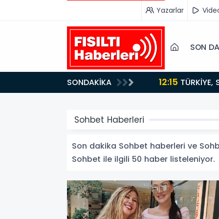
Yazarlar
Vide
SON DA
12:15
SONDAKİKA
ydı!
TÜRKİYE, SUUDİ ARABİSTAN VE PAKİSTAN'DAN KRİTİK ADIM: "MEKKE ORTAK SAVUNMA ANLAŞMASI"
İMZALANDI!
Sohbet Haberleri
Son dakika Sohbet haberleri ve Sohbet
Sohbet ile ilgili 50 haber listeleniyor.