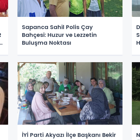
Sapanca Sahil Polis Çay
D
R
Bahçesi: Huzur ve Lezzetin
S
Buluşma Noktası
H
B
İYİ Parti Akyazı İlçe Başkanı Bekir
N