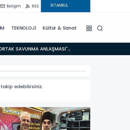
İletişim
RSS
İM
TEKNOLOJİ
Kültür & Sanat
14:21
BAKAN GÜRLEK’TEN TİGAD ÇALIŞTAYINDA Çarpıcı AÇIKLAMALAR: "Pazar Günü Yeni Bir Aydınlığa
Uyanacağız
akip edebilirsiniz.