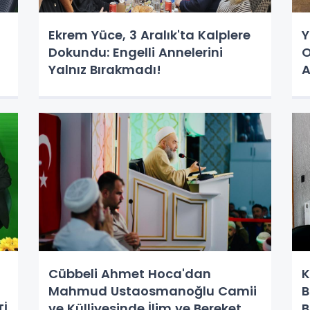
Ekrem Yüce, 3 Aralık'ta Kalplere
Y
Dokundu: Engelli Annelerini
O
Yalnız Bırakmadı!
A
K
Cübbeli Ahmet Hoca'dan
K
Mahmud Ustaosmanoğlu Camii
B
Tİ
ve Külliyesinde İlim ve Bereket
B