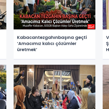
Kabacantezgahınbaşına geçti
V
‘Amacımız kalıcı çözümler
Ş
üretmek’
H