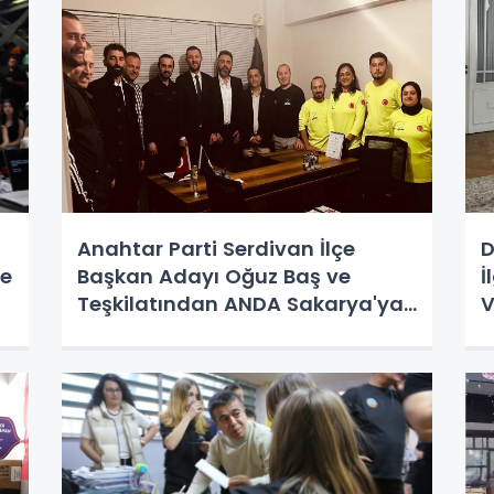
Anahtar Parti Serdivan İlçe
D
re
Başkan Adayı Oğuz Baş ve
İ
Teşkilatından ANDA Sakarya'ya
V
Anlamlı Ziyaret