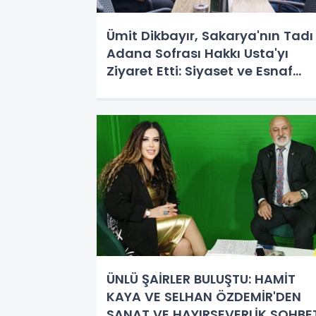
Ümit Dikbayır, Sakarya'nın Tadı
Adana Sofrası Hakkı Usta'yı
Ziyaret Etti: Siyaset ve Esnaf
Buluşması Gündeme Damga
Vurdu!
ÜNLÜ ŞAİRLER BULUŞTU: HAMİT
KAYA VE SELHAN ÖZDEMİR'DEN
SANAT VE HAYIRSEVERLİK SOHBE