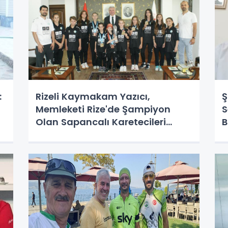
:
Rizeli Kaymakam Yazıcı,
Ş
Memleketi Rize'de Şampiyon
S
Olan Sapancalı Karetecileri
B
Makamında Ağırladı