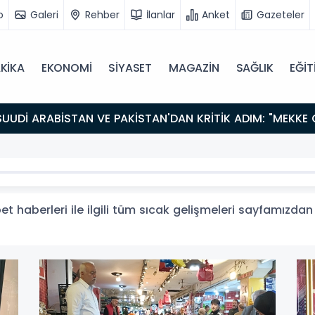
o
Galeri
Rehber
İlanlar
Anket
Gazeteler
KİKA
EKONOMİ
SİYASET
MAGAZİN
SAĞLIK
EĞİT
 haberleri ile ilgili tüm sıcak gelişmeleri sayfamızdan t