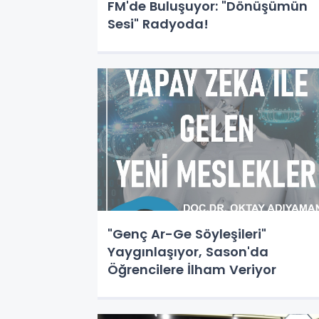
FM'de Buluşuyor: "Dönüşümün
Sesi" Radyoda!
"Genç Ar-Ge Söyleşileri"
Yaygınlaşıyor, Sason'da
Öğrencilere İlham Veriyor