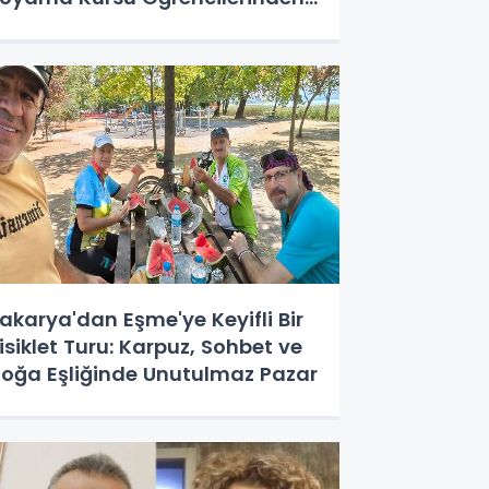
Hem Sanat Hem Kazanç'
ohbeti!
akarya'dan Eşme'ye Keyifli Bir
isiklet Turu: Karpuz, Sohbet ve
oğa Eşliğinde Unutulmaz Pazar