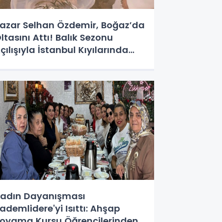
azar Selhan Özdemir, Boğaz’da
ltasını Attı! Balık Sezonu
çılışıyla İstanbul Kıyılarında
eyifli Mola!
adın Dayanışması
ademlidere'yi Isıttı: Ahşap
oyama Kursu Öğrencilerinden