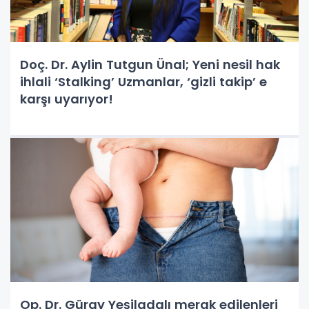
Doç. Dr. Aylin Tutgun Ünal; Yeni nesil hak
ihlali ‘Stalking’ Uzmanlar, ‘gizli takip’ e
karşı uyarıyor!
Op. Dr. Güray Yeşiladalı merak edilenleri