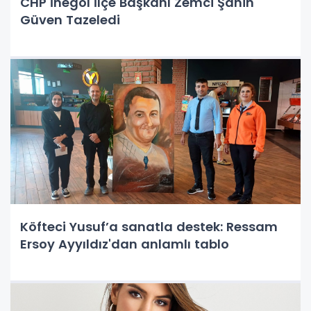
CHP İnegöl İlçe Başkanı Zemci Şahin
Güven Tazeledi
Köfteci Yusuf’a sanatla destek: Ressam
Ersoy Ayyıldız'dan anlamlı tablo