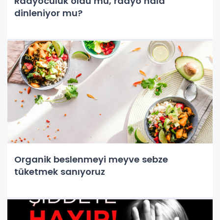
Radyoculuk öldü mü, radyo hala
dinleniyor mu?
Organik beslenmeyi meyve sebze
tüketmek sanıyoruz