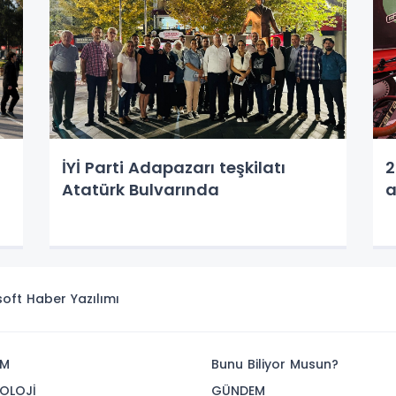
İYİ Parti Adapazarı teşkilatı
2
Atatürk Bulvarında
a
isoft
Haber Yazılımı
İM
Bunu Biliyor Musun?
OLOJİ
GÜNDEM