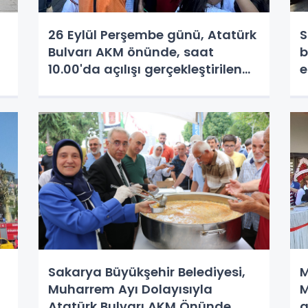
26 Eylül Perşembe günü, Atatürk
S
Bulvarı AKM önünde, saat
b
10.00'da açılışı gerçekleştirilen
e
TÜBİTAK 4007 Adapazarı Bilim
B
Şenliği 28 Eylül Cumartesi günü
b
sona erdi.
u
Sakarya Büyükşehir Belediyesi,
M
Muharrem Ayı Dolayısıyla
M
e
Atatürk Bulvarı AKM Önünde
g