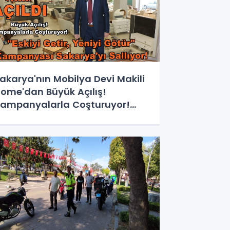
akarya'nın Mobilya Devi Makili
ome'dan Büyük Açılış!
ampanyalarla Coşturuyor!
Eskiyi Getir, Yeniyi Götür"
ampanyası Sakarya'yı Sallıyor!