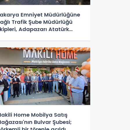
akarya Emniyet Müdürlüğüne
ağlı Trafik Şube Müdürlüğü
kipleri, Adapazarı Atatürk
ulvarı AKM yanında elektrikli
isiklet ve motorlara yönelik
ygulama yaptı.
akili Home Mobilya Satış
ağazası'nın Bulvar Şubesi;
örkemli bir törenle açıldı