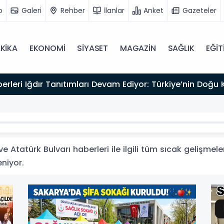
o
Galeri
Rehber
İlanlar
Anket
Gazeteler
KİKA
EKONOMİ
SİYASET
MAGAZİN
SAĞLIK
EĞİT
Tiyatrosu ve Edebiyatı Büyük Bir Değerini Kaybetti: Bi
e Atatürk Bulvarı haberleri ile ilgili tüm sıcak gelişmele
eniyor.