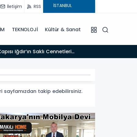
İletişim
RSS
İM
TEKNOLOJİ
Kültür & Sanat
12:33
lgesu Erenus’u Son Yolculuğuna Uğurluyoruz
Tİ
ri sayfamızdan takip edebilirsiniz.