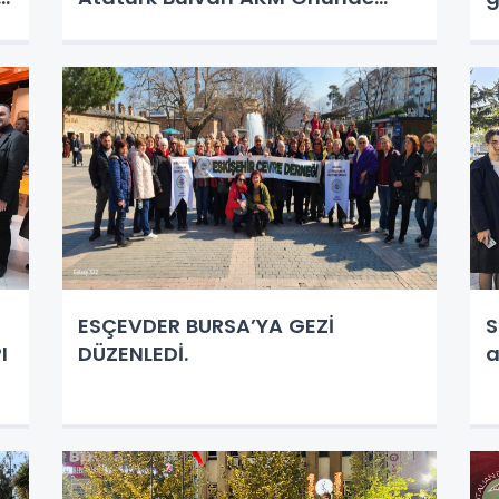
AŞURE Dağıttı.
ESÇEVDER BURSA’YA GEZİ
S
DÜZENLEDİ.
a