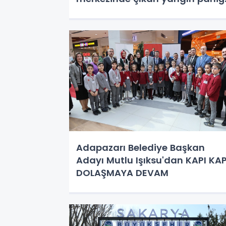
neden oldu. Bacadan çıkan
yangın, itfaiye ekiplerinin
müdahalesiyle söndürüldü.
Adapazarı Belediye Başkan
Adayı Mutlu Işıksu'dan KAPI KAPI
DOLAŞMAYA DEVAM