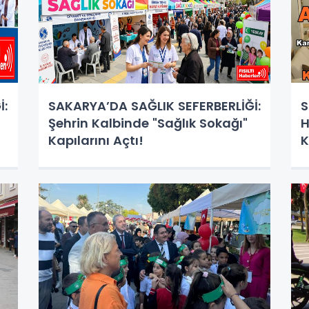
İ:
SAKARYA’DA SAĞLIK SEFERBERLİĞİ:
S
Şehrin Kalbinde "Sağlık Sokağı"
H
Kapılarını Açtı!
K
"
K