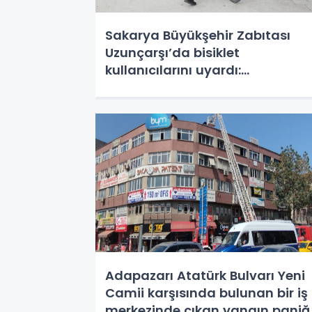
Sakarya Büyükşehir Zabıtası
Uzunçarşı’da bisiklet
kullanıcılarını uyardı:
“Hassasiyet bekliyoruz”
Adapazarı Atatürk Bulvarı Yeni
Camii karşısında bulunan bir iş
merkezinde çıkan yangın paniğ