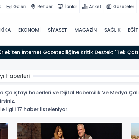
o
Galeri
Rehber
İlanlar
Anket
Gazeteler
KİKA
EKONOMİ
SİYASET
MAGAZİN
SAĞLIK
EĞİT
zırız"
yı Haberleri
 Çalıştayı haberleri ve Dijital Habercilik Ve Medya Çalışt
rsiniz.
e ilgili 17 haber listeleniyor.