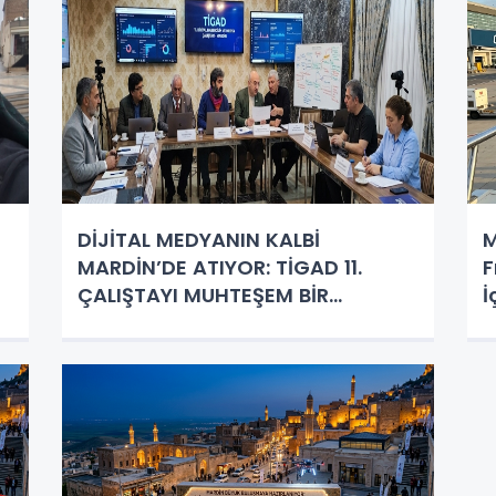
DİJİTAL MEDYANIN KALBİ
M
MARDİN’DE ATIYOR: TİGAD 11.
F
ÇALIŞTAYI MUHTEŞEM BİR
İ
BAŞLANGIÇ YAPTI!