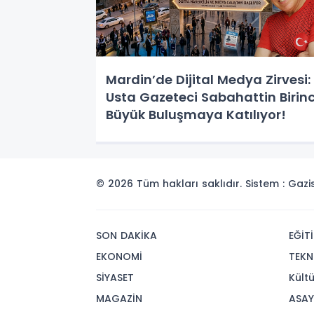
Mardin’de Dijital Medya Zirvesi:
Usta Gazeteci Sabahattin Birinc
Büyük Buluşmaya Katılıyor!
© 2026 Tüm hakları saklıdır. Sistem : Gaz
SON DAKİKA
EĞİT
EKONOMİ
TEKN
SİYASET
Kült
MAGAZİN
ASAY