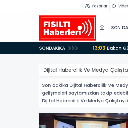
Yazarlar
Vide
SON DA
13:03
SONDAKİKA
Bakan Gürlek’ten İnternet Gazeteciliğine Kritik Destek: "Tek Çatı Altında Toplanmalıyız, Yasal
Düzenlemeye Ha
Dijital Habercilik Ve Medya Çalışta
Son dakika Dijital Habercilik Ve Medya
gelişmeleri sayfamızdan takip edebili
Dijital Habercilik Ve Medya Çalıştayı il