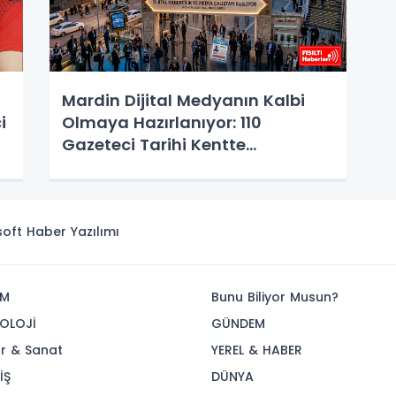
Mardin Dijital Medyanın Kalbi
i
Olmaya Hazırlanıyor: 110
Gazeteci Tarihi Kentte
Buluşuyor!
isoft
Haber Yazılımı
İM
Bunu Biliyor Musun?
OLOJİ
GÜNDEM
ür & Sanat
YEREL & HABER
İŞ
DÜNYA