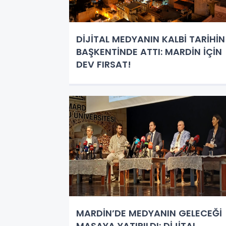
​DİJİTAL MEDYANIN KALBİ TARİHİN
BAŞKENTİNDE ATTI: MARDİN İÇİN
DEV FIRSAT!
MARDİN’DE MEDYANIN GELECEĞİ
MASAYA YATIRILDI: DİJİTAL