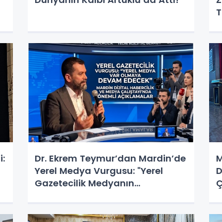
T
i:
​Dr. Ekrem Teymur’dan Mardin’de
M
Yerel Medya Vurgusu: "Yerel
D
Gazetecilik Medyanın
Ç
Omurgasıdır"
K