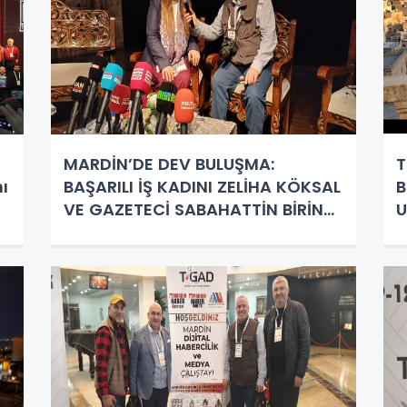
MARDİN’DE DEV BULUŞMA:
T
ı
BAŞARILI İŞ KADINI ZELİHA KÖKSAL
B
VE GAZETECİ SABAHATTİN BİRİNCİ
U
BİR ARAYA GELDİ!