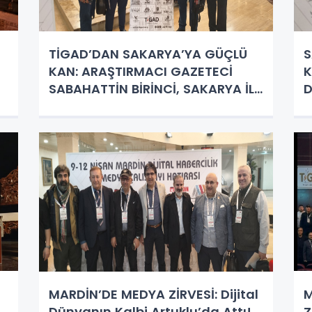
TİGAD’DAN SAKARYA’YA GÜÇLÜ
S
KAN: ARAŞTIRMACI GAZETECİ
K
SABAHATTİN BİRİNCİ, SAKARYA İL
D
BAŞKANI OLDU!
MARDİN’DE MEDYA ZİRVESİ: Dijital
M
Dünyanın Kalbi Artuklu’da Attı!
Z