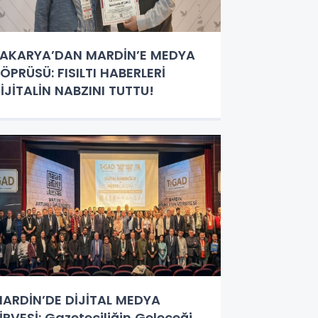
AKARYA’DAN MARDİN’E MEDYA
ÖPRÜSÜ: FISILTI HABERLERİ
İJİTALİN NABZINI TUTTU!
ARDİN’DE DİJİTAL MEDYA
İRVESİ: Gazeteciliğin Geleceği