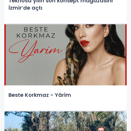
Teknosa yılın son konsept mağazasını
İzmir’de açtı
Beste Korkmaz - Yârim