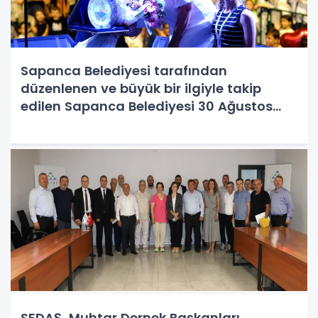
Sapanca Belediyesi tarafından
düzenlenen ve büyük bir ilgiyle takip
edilen Sapanca Belediyesi 30 Ağustos
Zafer Bayramı Şenliği ve El Sanatları
Festivali, coşkulu anlara sahne oldu.
Kırkpınar Merkez Yeşil Alanda gerçekleşti
SEDAŞ, Muhtar Dernek Başkanları