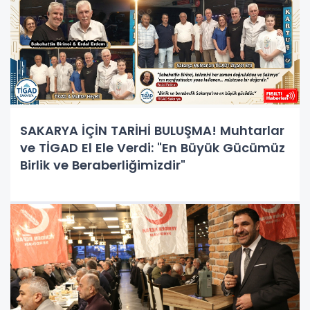
SAKARYA İÇİN TARİHİ BULUŞMA! Muhtarlar
ve TİGAD El Ele Verdi: "En Büyük Gücümüz
Birlik ve Beraberliğimizdir"