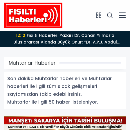
11:42
Adalet Bakanı Akın Gürlek Iğdır'da TİGAD
Çalıştayına Katıldı: Terörsüz Türkiye ve Sosyal Medya
Düzenlemesi Mesajı
Muhtarlar Haberleri
Son dakika Muhtarlar haberleri ve Muhtarlar
haberleri ile ilgili tüm sıcak gelişmeleri
sayfamızdan takip edebilirsiniz.
Muhtarlar ile ilgili 50 haber listeleniyor.