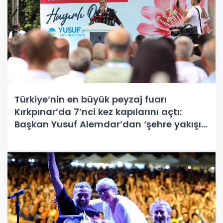
Türkiye’nin en büyük peyzaj fuarı
Kırkpınar’da 7’nci kez kapılarını açtı:
Başkan Yusuf Alemdar’dan ‘şehre yakışır’
vurgusuyla yeni proje müjdesi