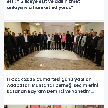
etti: “16 ilçeye eşit ve adil hizmet
anlayışıyla hareket ediyoruz”
11 Ocak 2025 Cumartesi günü yapılan
Adapazarı Muhtarlar Derneği seçimlerini
kazanan Bayram Demirci ve Yönetim
Kurulu ilk ziyaretini Adapazarı Belediye
Başkanı Mutlu Işıksu'ya yaptı.