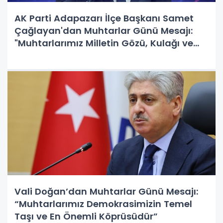
AK Parti Adapazarı İlçe Başkanı Samet
Çağlayan'dan Muhtarlar Günü Mesajı:
"Muhtarlarımız Milletin Gözü, Kulağı ve
Sesidir"
Vali Doğan’dan Muhtarlar Günü Mesajı:
“Muhtarlarımız Demokrasimizin Temel
Taşı ve En Önemli Köprüsüdür”