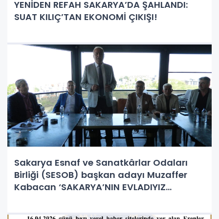
YENİDEN REFAH SAKARYA’DA ŞAHLANDI:
SUAT KILIÇ’TAN EKONOMİ ÇIKIŞI!
Sakarya Esnaf ve Sanatkârlar Odaları
Birliği (SESOB) başkan adayı Muzaffer
Kabacan ‘SAKARYA’NIN EVLADIYIZ
ARAMIZDA KÜSLÜK OLMAZ’