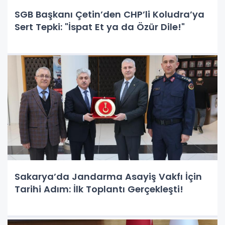
SGB Başkanı Çetin’den CHP’li Koludra’ya
Sert Tepki: "İspat Et ya da Özür Dile!"
Sakarya’da Jandarma Asayiş Vakfı İçin
Tarihi Adım: İlk Toplantı Gerçekleşti!