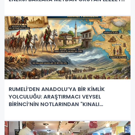
'SALÇALI EKMEK '
RUMELİ’DEN ANADOLU’YA BİR KİMLİK
YOLCULUĞU: ARAŞTIRMACI VEYSEL
BİRİNCİ’NİN NOTLARINDAN "KINALI
TÜRKLERİ"