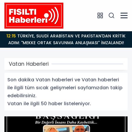
14:21
BAKAN GÜRLEK’TEN TİGAD ÇALIŞTAYINDA Çarpıcı
AÇIKLAMALAR: "Pazar Günü Yeni Bir Aydınlığa
Uyanacağız"
Vatan Haberleri
Son dakika Vatan haberleri ve Vatan haberleri
ile ilgili tüm sıcak gelişmeleri sayfamızdan takip
edebilirsiniz.
Vatan ile ilgili 50 haber listeleniyor.