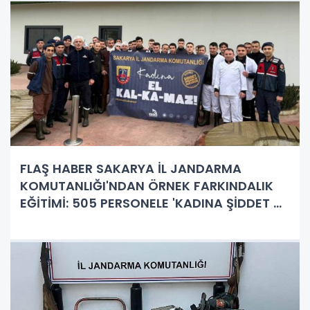
FLAŞ HABER SAKARYA İL JANDARMA
KOMUTANLIĞI'NDAN ÖRNEK FARKINDALIK
EĞİTİMİ: 505 PERSONELE 'KADINA ŞİDDET VE
UYUŞTURUCU' KONULARINDA KAPSAMLI
BİLGİLENDİRME