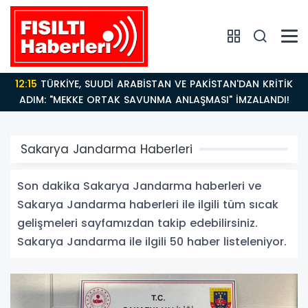
14:21
BAKAN GÜRLEK’TEN TİGAD ÇALIŞTAYINDA Çarpıcı
AÇIKLAMALAR: "Pazar Günü Yeni Bir Aydınlığa
Uyanacağız"
Sakarya Jandarma Haberleri
Son dakika Sakarya Jandarma haberleri ve
Sakarya Jandarma haberleri ile ilgili tüm sıcak
gelişmeleri sayfamızdan takip edebilirsiniz.
Sakarya Jandarma ile ilgili 50 haber listeleniyor.