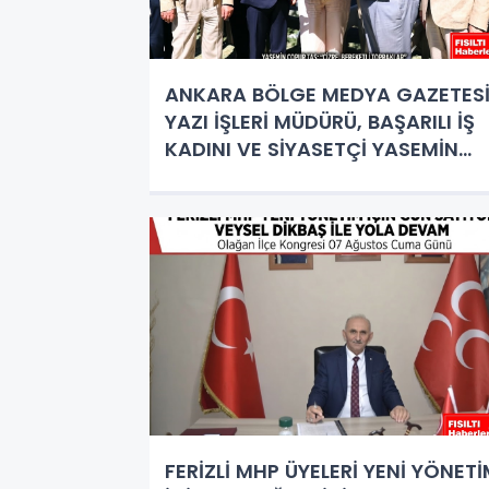
ANKARA BÖLGE MEDYA GAZETES
YAZI İŞLERİ MÜDÜRÜ, BAŞARILI İŞ
KADINI VE SİYASETÇİ YASEMİN
ÇOPUR TAŞ’A ANLAMLI PLAKET!
FERİZLİ MHP ÜYELERİ YENİ YÖNET