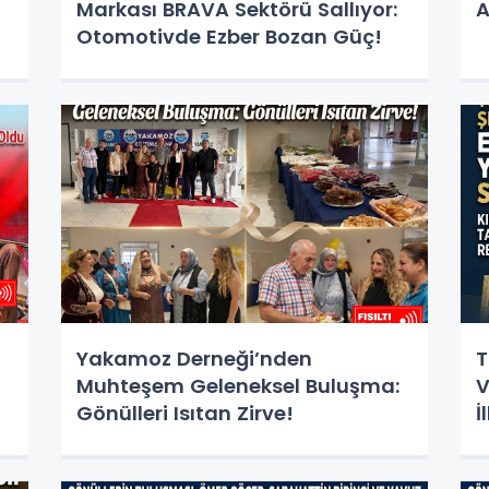
Markası BRAVA Sektörü Sallıyor:
Otomotivde Ezber Bozan Güç!
Yakamoz Derneği’nden
T
Muhteşem Geleneksel Buluşma:
V
Gönülleri Isıtan Zirve!
İ
u
H