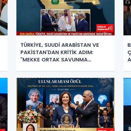
TÜRKİYE, SUUDİ ARABİSTAN VE
B
PAKİSTAN'DAN KRİTİK ADIM:
Ç
"MEKKE ORTAK SAVUNMA
A
ANLAŞMASI" İMZALANDI!
B