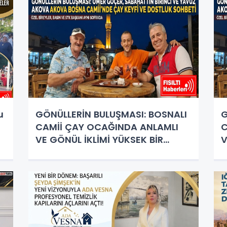
u
GÖNÜLLERİN BULUŞMASI: BOSNALI
G
CAMİİ ÇAY OCAĞINDA ANLAMLI
C
VE GÖNÜL İKLİMİ YÜKSEK BİR
V
DOSTLUK BULUŞMASI
D