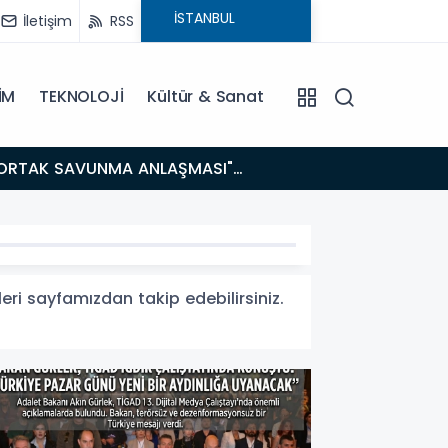
İletişim
RSS
İM
TEKNOLOJİ
Kültür & Sanat
14:21
BAKAN GÜRLEK’TEN TİGAD ÇALIŞTAYINDA Çarpıcı AÇIKLAMALAR: "Pazar Günü Yeni Bir Aydınlığa
Uyanacağız
eleri sayfamızdan takip edebilirsiniz.