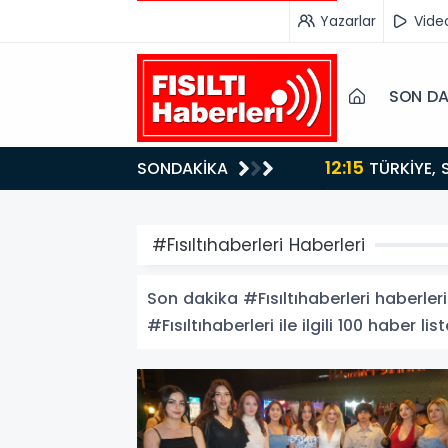
Yazarlar
Vide
SON DA
12:15
SONDAKİKA
ydı!
TÜRKİYE, SUUDİ ARABİSTAN VE PAKİSTAN'DAN KRİTİK ADIM: "MEKKE ORTAK SAVUNMA ANLAŞMASI"
İMZALANDI!
#Fısıltıhaberleri Haberleri
Son dakika #Fısıltıhaberleri haberleri 
#Fısıltıhaberleri ile ilgili 100 haber lis