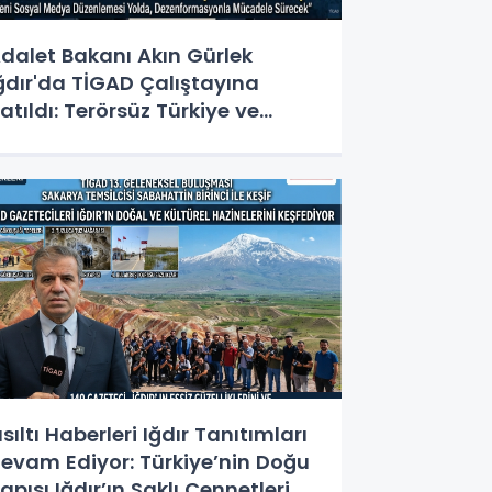
dalet Bakanı Akın Gürlek
ğdır'da TİGAD Çalıştayına
atıldı: Terörsüz Türkiye ve
osyal Medya Düzenlemesi
esajı
ısıltı Haberleri Iğdır Tanıtımları
evam Ediyor: Türkiye’nin Doğu
apısı Iğdır’ın Saklı Cennetleri