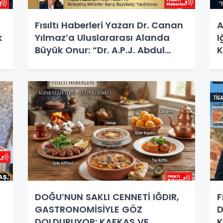
Fısıltı Haberleri Yazarı Dr. Canan
A
k
Yılmaz’a Uluslararası Alanda
I
Büyük Onur: “Dr. A.P.J. Abdul
K
Kalam İlham Ödülü 2026”
S
M
DOĞU’NUN SAKLI CENNETİ IĞDIR,
F
GASTRONOMİSİYLE GÖZ
D
D
DOLDURUYOR: KAFKAS VE
K