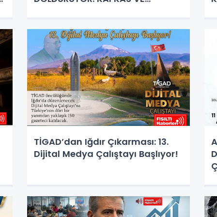
ANADOLU KÜLTÜRÜNÜN BULUŞMA
K
NOKTASI
TİGAD’dan Iğdır Çıkarması: 13.
A
Dijital Medya Çalıştayı Başlıyor!
D
Ç
M
E