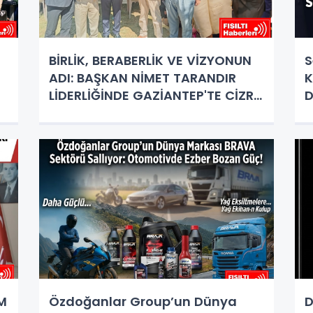
İ
BİRLİK, BERABERLİK VE VİZYONUN
S
ADI: BAŞKAN NİMET TARANDIR
K
LİDERLİĞİNDE GAZİANTEP'TE CİZRE
D
RÜZGARI ESTİ!
U
İM
Özdoğanlar Group’un Dünya
D