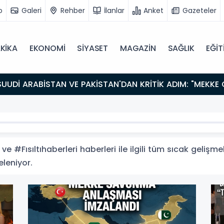
o
Galeri
Rehber
İlanlar
Anket
Gazeteler
KİKA
EKONOMİ
SİYASET
MAGAZİN
SAĞLIK
EĞİT
ve #Fısıltıhaberleri haberleri ile ilgili tüm sıcak gelişm
teleniyor.