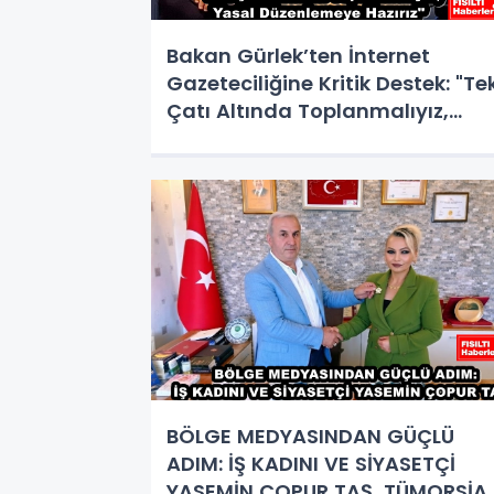
Bakan Gürlek’ten İnternet
Gazeteciliğine Kritik Destek: "Te
Çatı Altında Toplanmalıyız,
Yasal Düzenlemeye Hazırız"
BÖLGE MEDYASINDAN GÜÇLÜ
ADIM: İŞ KADINI VE SİYASETÇİ
YASEMİN ÇOPUR TAŞ, TÜMORSİA