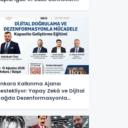
eşfedilmeyi Bekliyor
nkara Kalkınma Ajansı
estekliyor: Yapay Zekâ ve Dijital
ağda Dezenformasyonla
ücadele Kapasite Geliştirme
ğitimi Başlıyor!