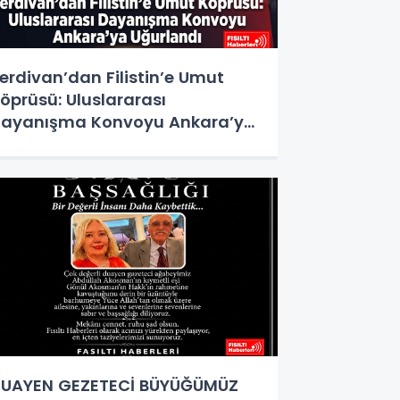
erdivan’dan Filistin’e Umut
öprüsü: Uluslararası
ayanışma Konvoyu Ankara’ya
ğurlandı
UAYEN GEZETECİ BÜYÜĞÜMÜZ