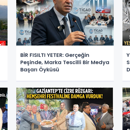
BİR FISILTI YETER: Gerçeğin
Y
Peşinde, Marka Tescilli Bir Medya
S
Başarı Öyküsü
D