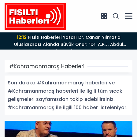
11:42
Adalet Bakanı Akın Gürlek Iğdır'da TİGAD
Çalıştayına Katıldı: Terörsüz Türkiye ve Sosyal Medya
Düzenlemesi Mesajı
#Kahramanmaraş Haberleri
Son dakika #Kahramanmaraş haberleri ve
#Kahramanmaraş haberleri ile ilgili tüm sıcak
gelişmeleri sayfamızdan takip edebilirsiniz.
#Kahramanmaraş ile ilgili 100 haber listeleniyor.