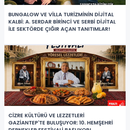
BUNGALOW VE VİLLA TURİZMİNİN DİJİTAL
KALBİ: A. SERDAR BİRİNCİ VE SERBİ DİJİTAL
İLE SEKTÖRDE ÇIĞIR AÇAN TANITIMLAR!
CİZRE KÜLTÜRÜ VE LEZZETLERİ
GAZİANTEP'TE BULUŞUYOR: 10. HEMŞEHRİ
DERNEKLER FESTİVALİ BAŞLIYOR!