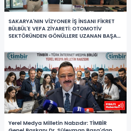
SAKARYA'NIN VİZYONER İŞ İNSANI FİKRET
BÜLBÜL'E VEFA ZİYARETİ: OTOMOTİV
SEKTÖRÜNDEN GÖNÜLLERE UZANAN BAŞARI
HİKAYESİ
Yerel Medya Milletin Nabzıdır: TİMBİR
Genel Başkanı Dr. Süleyman Basa'dan