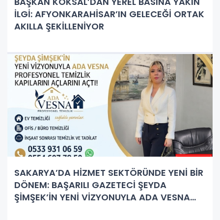
BAŞKAN KÖKSAL’DAN YEREL BASINA YAKIN
İLGİ: AFYONKARAHİSAR’IN GELECEĞİ ORTAK
AKILLA ŞEKİLLENİYOR
SAKARYA’DA HİZMET SEKTÖRÜNDE YENİ BİR
DÖNEM: BAŞARILI GAZETECİ ŞEYDA
ŞİMŞEK’İN YENİ VİZYONUYLA ADA VESNA
PROFESYONEL TEMİZLİK KAPILARINI AÇTI!