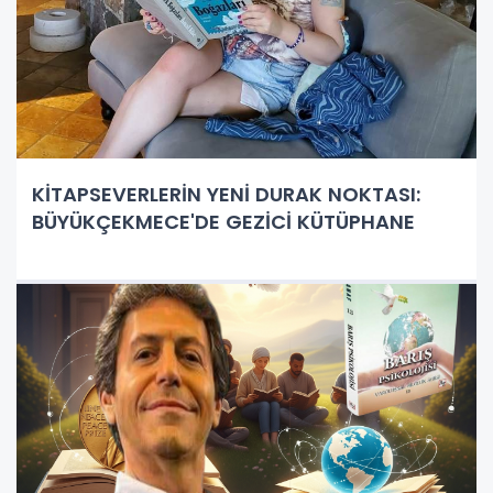
KİTAPSEVERLERİN YENİ DURAK NOKTASI:
BÜYÜKÇEKMECE'DE GEZİCİ KÜTÜPHANE