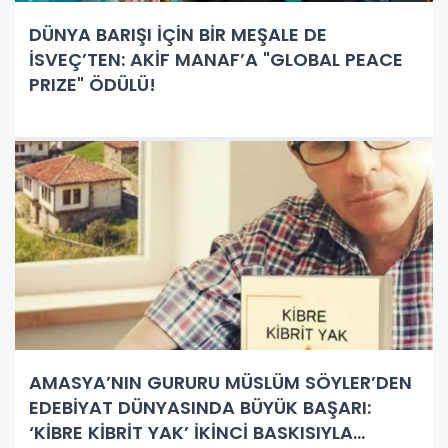
DÜNYA BARIŞI İÇİN BİR MEŞALE DE
İSVEÇ’TEN: AKİF MANAF’A "GLOBAL PEACE
PRIZE" ÖDÜLÜ!
AMASYA’NIN GURURU MÜSLÜM SÖYLER’DEN
EDEBİYAT DÜNYASINDA BÜYÜK BAŞARI:
‘KİBRE KİBRİT YAK’ İKİNCİ BASKISIYLA