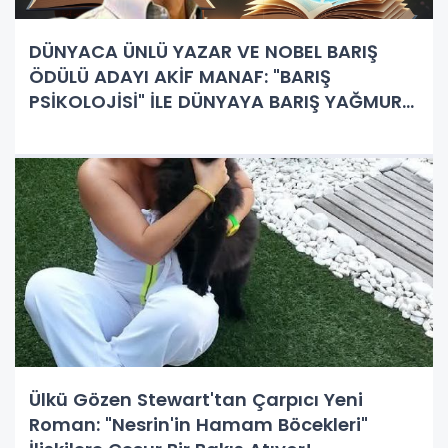
DÜNYACA ÜNLÜ YAZAR VE NOBEL BARIŞ
ÖDÜLÜ ADAYI AKİF MANAF: "BARIŞ
PSİKOLOJİSİ" İLE DÜNYAYA BARIŞ YAĞMURU
YAĞDIRIYOR
Ülkü Gözen Stewart'tan Çarpıcı Yeni
Roman: "Nesrin'in Hamam Böcekleri"