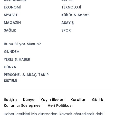
EKONOMİ
TEKNOLOJİ
SİYASET
Kültür & Sanat
MAGAZİN
ASAYİŞ
SAĞLIK
SPOR
Bunu Biliyor Musun?
GÜNDEM
YEREL & HABER
DÜNYA
PERSONEL & ARAÇ TAKİP
SİSTEMİ
İletişim
Künye
Yayın İlkeleri
Kurallar
Gizlilik
Kullanıcı Sözleşmesi
Veri Politikası
Haber içerikleri izin alınmadan, kaynak gösterilerek dahi