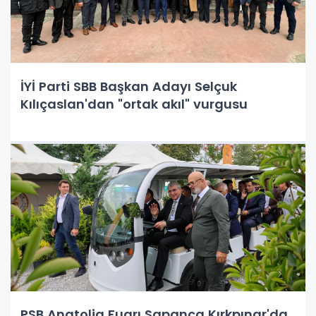
İYİ Parti SBB Başkan Adayı Selçuk
Kılıçaslan'dan "ortak akıl" vurgusu
PSB Anatolia Fuarı Sapanca Kırkpınar'da