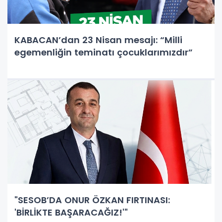
KABACAN’dan 23 Nisan mesajı: “Milli
egemenliğin teminatı çocuklarımızdır”
"SESOB’DA ONUR ÖZKAN FIRTINASI:
'BİRLİKTE BAŞARACAĞIZ!'"