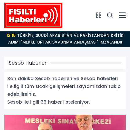
14:21
BAKAN GÜRLEK’TEN TİGAD ÇALIŞTAYINDA Çarpıcı
AÇIKLAMALAR: "Pazar Günü Yeni Bir Aydınlığa
Uyanacağız"
Sesob Haberleri
Son dakika Sesob haberleri ve Sesob haberleri
ile ilgili tüm sıcak gelişmeleri sayfamızdan takip
edebilirsiniz.
Sesob ile ilgili 36 haber listeleniyor.