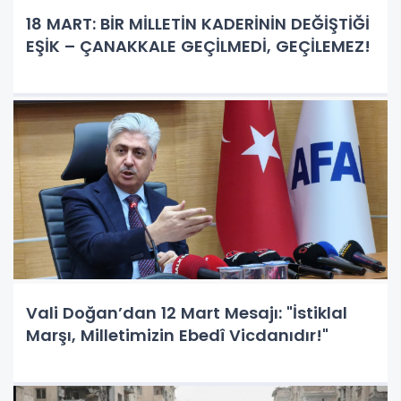
18 MART: BİR MİLLETİN KADERİNİN DEĞİŞTİĞİ
EŞİK – ÇANAKKALE GEÇİLMEDİ, GEÇİLEMEZ!
Vali Doğan’dan 12 Mart Mesajı: "İstiklal
Marşı, Milletimizin Ebedî Vicdanıdır!"