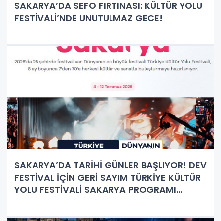
SAKARYA’DA SEFO FIRTINASI: KÜLTÜR YOLU
FESTİVALİ’NDE UNUTULMAZ GECE!
SAKARYA’DA TARİHİ GÜNLER BAŞLIYOR! DEV
FESTİVAL İÇİN GERİ SAYIM TÜRKİYE KÜLTÜR
YOLU FESTİVALİ SAKARYA PROGRAMI
AÇIKLANDI! İŞTE MİLLET BAHÇESİ’Nİ
SALLAYACAK DEV KADRO