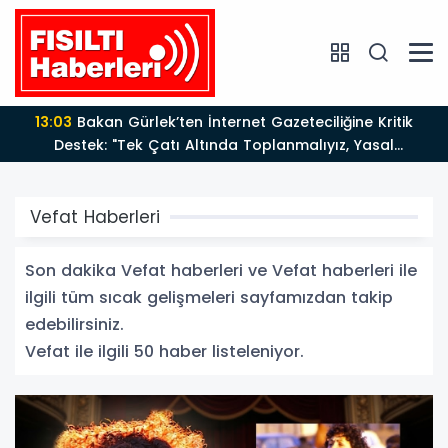
12:12
Fısıltı Haberleri Yazarı Dr. Canan Yılmaz’a
Uluslararası Alanda Büyük Onur: “Dr. A.P.J. Abdul
Kalam İlham Ödülü 2026”
Vefat Haberleri
Son dakika Vefat haberleri ve Vefat haberleri ile
ilgili tüm sıcak gelişmeleri sayfamızdan takip
edebilirsiniz.
Vefat ile ilgili 50 haber listeleniyor.