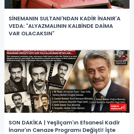
SİNEMANIN SULTANI'NDAN KADİR İNANIR'A
VEDA: "ALYAZMALININ KALBİNDE DAİMA
VAR OLACAKSIN"
SON DAKİKA | Yeşilçam'ın Efsanesi Kadir
İnanır'ın Cenaze Programı Değişti! İşte