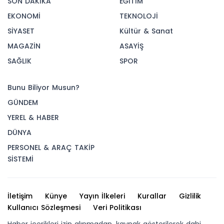
SON DAKİKA
EĞİTİM
EKONOMİ
TEKNOLOJİ
SİYASET
Kültür & Sanat
MAGAZİN
ASAYİŞ
SAĞLIK
SPOR
Bunu Biliyor Musun?
GÜNDEM
YEREL & HABER
DÜNYA
PERSONEL & ARAÇ TAKİP
SİSTEMİ
İletişim
Künye
Yayın İlkeleri
Kurallar
Gizlilik
Kullanıcı Sözleşmesi
Veri Politikası