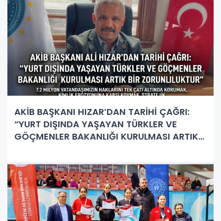
AKİB BAŞKANI HIZAR’DAN TARİHİ ÇAĞRI:
“YURT DIŞINDA YAŞAYAN TÜRKLER VE
GÖÇMENLER BAKANLIĞI KURULMASI ARTIK
BİR ZORUNLULUKTUR”