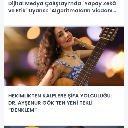
Dijital Medya Çalıştayı’nda "Yapay Zekâ
ve Etik" Uyarısı: "Algoritmaların Vicdanı
Yoktur, Sorumluluk İnsandadır!"
HEKİMLİKTEN KALPLERE ŞİFA YOLCULUĞU:
DR. AYŞENUR GÖK’TEN YENİ TEKLİ
“DENKLEM”