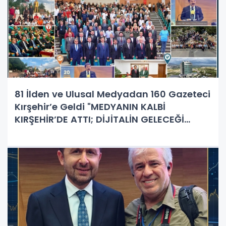
81 İlden ve Ulusal Medyadan 160 Gazeteci
Kırşehir’e Geldi "MEDYANIN KALBİ
KIRŞEHİR’DE ATTI; DİJİTALİN GELECEĞİ
MASAYA YATIRILDI!"