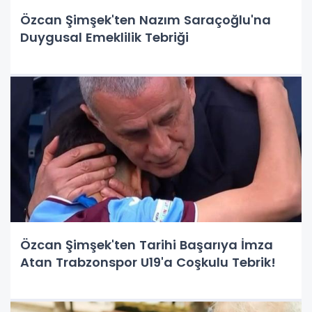
Özcan Şimşek'ten Nazım Saraçoğlu'na
Duygusal Emeklilik Tebriği
Özcan Şimşek'ten Tarihi Başarıya İmza
Atan Trabzonspor U19'a Coşkulu Tebrik!