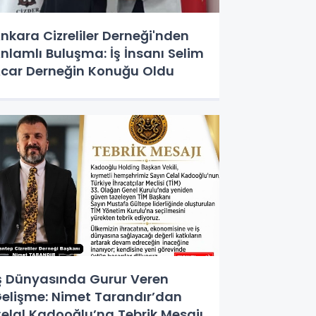
nkara Cizreliler Derneği'nden
nlamlı Buluşma: İş İnsanı Selim
car Derneğin Konuğu Oldu
ş Dünyasında Gurur Veren
elişme: Nimet Tarandır’dan
elal Kadooğlu’na Tebrik Mesajı