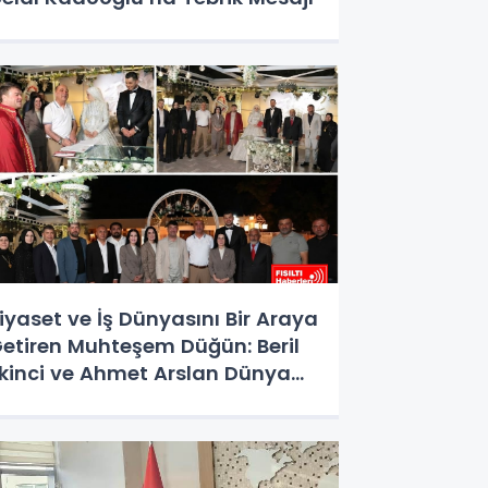
iyaset ve İş Dünyasını Bir Araya
etiren Muhteşem Düğün: Beril
kinci ve Ahmet Arslan Dünya
vine Girdi