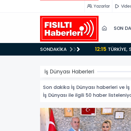
Yazarlar
Vide
SON DA
12:15
SONDAKİKA
ydı!
TÜRKİYE, SUUDİ ARABİSTAN VE PAKİSTAN'DAN KRİTİK ADIM: "MEKKE ORTAK SAVUNMA ANLAŞMASI"
İMZALANDI!
İş Dünyası Haberleri
Son dakika İş Dünyası haberleri ve İş 
İş Dünyası ile ilgili 50 haber listeleniy