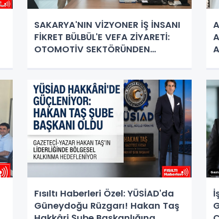
SAKARYA'NIN VİZYONER İŞ İNSANI
A
FİKRET BÜLBÜL'E VEFA ZİYARETİ:
A
OTOMOTİV SEKTÖRÜNDEN
A
GÖNÜLLERE UZANAN BAŞARI
HİKAYESİ
Fısıltı Haberleri Özel: YÜSİAD'da
İ
Güneydoğu Rüzgarı! Hakan Taş
G
Hakkâri Şube Başkanlığına
C