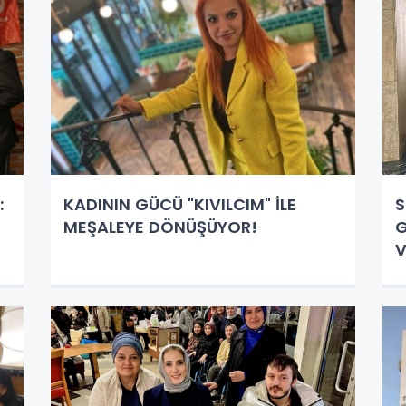
:
KADININ GÜCÜ "KIVILCIM" İLE
S
MEŞALEYE DÖNÜŞÜYOR!
G
V