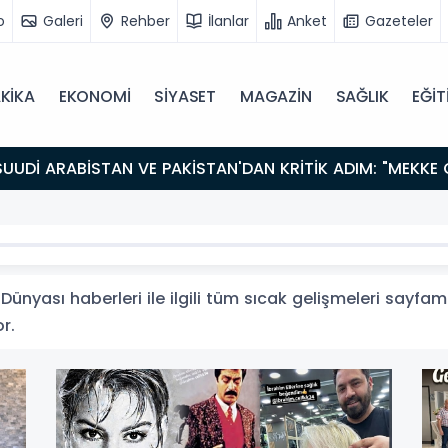
o
Galeri
Rehber
İlanlar
Anket
Gazeteler
KİKA
EKONOMİ
SİYASET
MAGAZİN
SAĞLIK
EĞİT
Dünyası haberleri ile ilgili tüm sıcak gelişmeleri sayfamı
or.