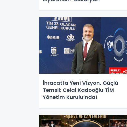
Ekonomisine Değer Katan
Değerlerimizle Gurur Duyuyoruz
İhracatta Yeni Vizyon, Güçlü
Temsil: Celal Kadooğlu TİM
Yönetim Kurulu’nda!