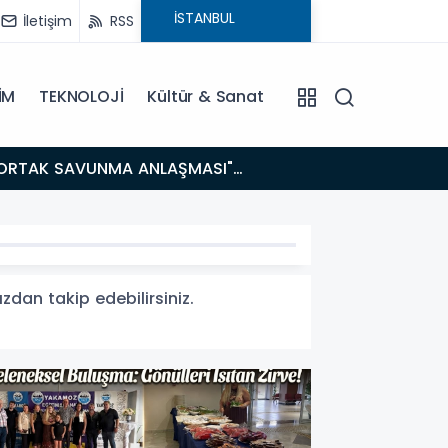
İletişim
RSS
İM
TEKNOLOJİ
Kültür & Sanat
14:21
BAKAN GÜRLEK’TEN TİGAD ÇALIŞTAYINDA Çarpıcı AÇIKLAMALAR: "Pazar Günü Yeni Bir Aydınlığa
Uyanacağız
zdan takip edebilirsiniz.