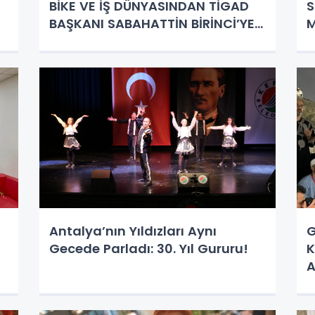
BİKE VE İŞ DÜNYASINDAN TİGAD
S
BAŞKANI SABAHATTİN BİRİNCİ’YE
M
TAM DESTEK!
Antalya’nın Yıldızları Aynı
G
Gecede Parladı: 30. Yıl Gururu!
K
A