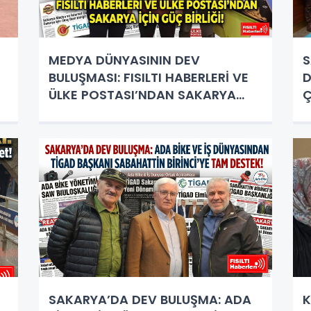
MEDYA DÜNYASININ DEV
S
BULUŞMASI: FISILTI HABERLERİ VE
D
ÜLKE POSTASI’NDAN SAKARYA
Ç
İÇİN GÜÇ BİRLİĞİ!
B
SAKARYA’DA DEV BULUŞMA: ADA
K