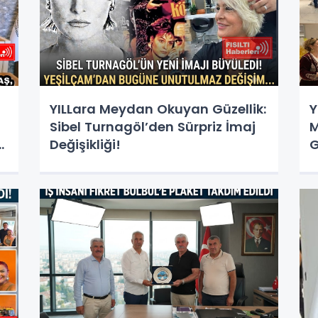
YILLara Meydan Okuyan Güzellik:
Y
Sibel Turnagöl’den Sürpriz İmaj
M
D
Değişikliği!
G