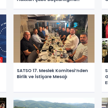
Atandı
"
SATSO 17. Meslek Komitesi’nden
S
Birlik ve İstişare Mesajı
G
E
E