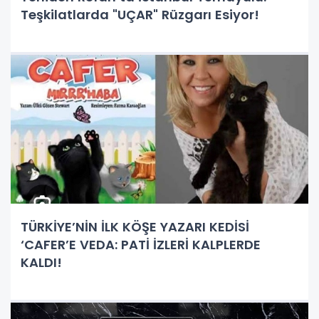
Teşkilatlarda "UÇAR" Rüzgarı Esiyor!
TÜRKİYE’NİN İLK KÖŞE YAZARI KEDİSİ
‘CAFER’E VEDA: PATİ İZLERİ KALPLERDE
KALDI!