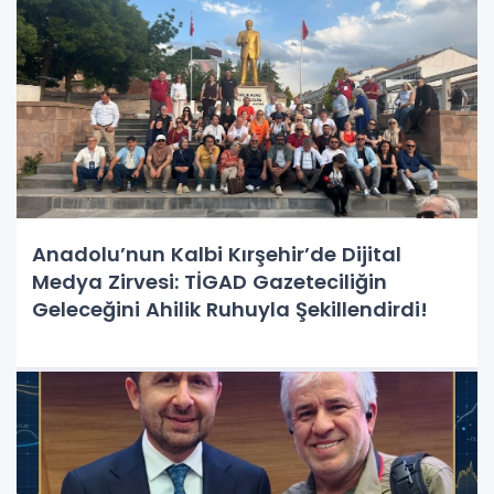
Anadolu’nun Kalbi Kırşehir’de Dijital
Medya Zirvesi: TİGAD Gazeteciliğin
Geleceğini Ahilik Ruhuyla Şekillendirdi!