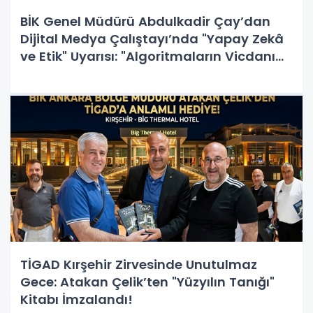
BİK Genel Müdürü Abdulkadir Çay’dan
Dijital Medya Çalıştayı’nda "Yapay Zekâ
ve Etik" Uyarısı: "Algoritmaların Vicdanı
Yoktur, Sorumluluk İnsandadır!"
TİGAD Kırşehir Zirvesinde Unutulmaz
Gece: Atakan Çelik’ten "Yüzyılın Tanığı"
Kitabı İmzalandı!