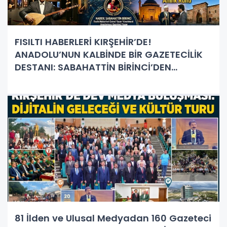
FISILTI HABERLERİ KIRŞEHİR’DE!
ANADOLU’NUN KALBİNDE BİR GAZETECİLİK
DESTANI: SABAHATTİN BİRİNCİ’DEN
KIRŞEHİR’E VE MUHTEŞEM İNSANLARINA
ÖVGÜ YAĞMURU!
81 İlden ve Ulusal Medyadan 160 Gazeteci