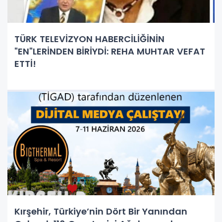
TÜRK TELEVİZYON HABERCİLİĞİNİN
"EN"LERİNDEN BİRİYDİ: REHA MUHTAR VEFAT
ETTİ!
Kırşehir, Türkiye’nin Dört Bir Yanından