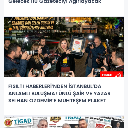
Gelecek 110 Gazeteciyi Ağırlayacak
FISILTI HABERLERİ’NDEN İSTANBUL’DA
ANLAMLI BULUŞMA! ÜNLÜ ŞAİR VE YAZAR
SELHAN ÖZDEMİR’E MUHTEŞEM PLAKET