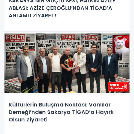
SAKARYA’NIN GÜÇLÜ SESİ, HALKIN AZİZE
ABLASI: AZİZE ÇEROĞLU’NDAN TİGAD’A
ANLAMLI ZİYARET!
Kültürlerin Buluşma Noktası: Vanlılar
Derneği’nden Sakarya TİGAD’a Hayırlı
Olsun Ziyareti