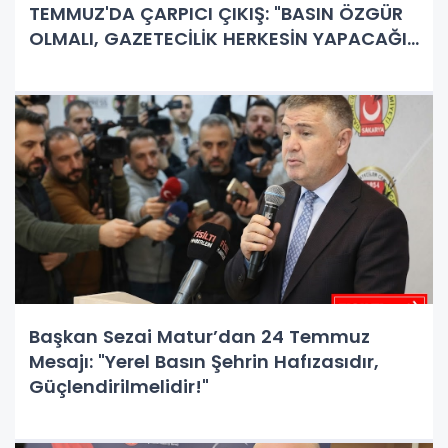
TEMMUZ'DA ÇARPICI ÇIKIŞ: "BASIN ÖZGÜR
OLMALI, GAZETECİLİK HERKESİN YAPACAĞI
İŞ DEĞİL!"
Başkan Sezai Matur’dan 24 Temmuz
Mesajı: "Yerel Basın Şehrin Hafızasıdır,
Güçlendirilmelidir!"