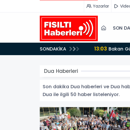
Yazarlar
Vide
SON DA
13:03
SONDAKİKA
Bakan Gürlek’ten İnternet Gazeteciliğine Kritik Destek: "Tek Çatı Altında Toplanmalıyız, Yasal
Düzenlemeye Ha
Dua Haberleri
Son dakika Dua haberleri ve Dua haberl
Dua ile ilgili 50 haber listeleniyor.