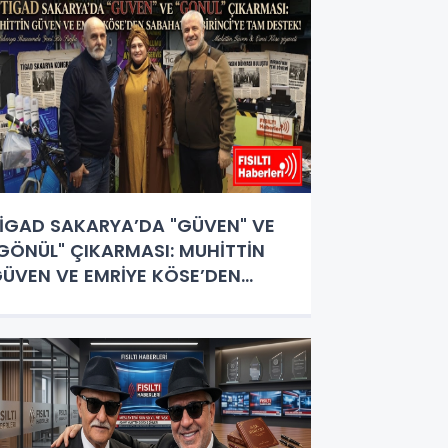
İGAD SAKARYA’DA "GÜVEN" VE
GÖNÜL" ÇIKARMASI: MUHİTTİN
ÜVEN VE EMRİYE KÖSE’DEN
ABAHATTİN BİRİNCİ’YE TAM
ESTEK!