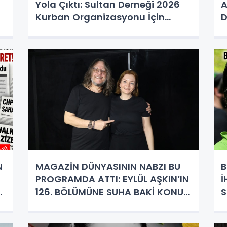
Yola Çıktı: Sultan Derneği 2026
A
Kurban Organizasyonu İçin
D
Dualarla Uğurladı!
B
S
N
MAGAZİN DÜNYASININ NABZI BU
B
PROGRAMDA ATTI: EYLÜL AŞKIN’IN
İ
I
126. BÖLÜMÜNE SUHA BAKİ KONUK
S
OLDU!
M
E