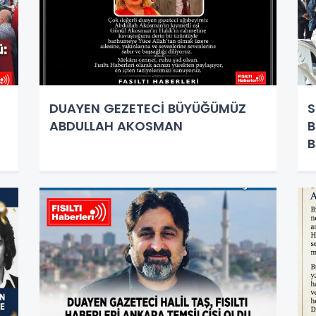
DUAYEN GEZETECİ BÜYÜĞÜMÜZ
S
ABDULLAH AKOSMAN
B
a
B
Y
D