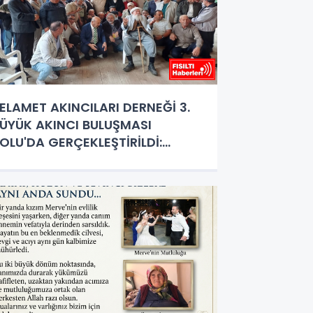
ELAMET AKINCILARI DERNEĞİ 3.
ÜYÜK AKINCI BULUŞMASI
OLU'DA GERÇEKLEŞTİRİLDİ:
AĞMURA VE FIRTINAYA RAĞMEN
EV BULUŞMA!