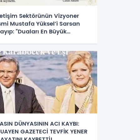
letişim Sektörünün Vizyoner
smi Mustafa Yüksel’i Sarsan
ayıp: "Duaları En Büyük
azinemdi"
ASIN DÜNYASININ ACI KAYBI:
UAYEN GAZETECİ TEVFİK YENER
AYATINI KAYBETTİ!