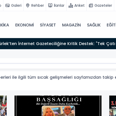
o
Galeri
Rehber
İlanlar
Anket
Gazeteler
KİKA
EKONOMİ
SİYASET
MAGAZİN
SAĞLIK
EĞİT
zırız"
eri ile ilgili tüm sıcak gelişmeleri sayfamızdan takip ed