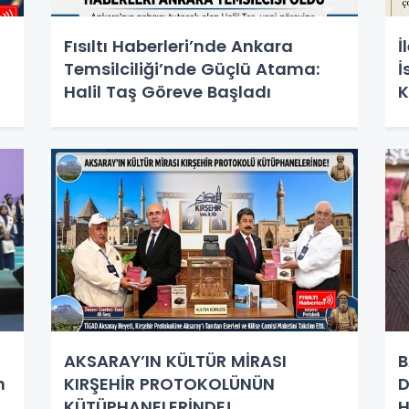
Fısıltı Haberleri’nde Ankara
İ
Temsilciliği’nde Güçlü Atama:
İ
Halil Taş Göreve Başladı
K
H
AKSARAY’IN KÜLTÜR MİRASI
B
n
KIRŞEHİR PROTOKOLÜNÜN
D
KÜTÜPHANELERİNDE!
H