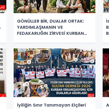
GÖNÜLLER BİR, DUALAR ORTAK:
İ
A
YARDIMLAŞMANIN VE
B
FEDAKARLIĞIN ZİRVESİ KURBAN
B
BAYRAMI COŞKUSU BAŞLIYOR!
İyiliğin Sınır Tanımayan Elçileri
A