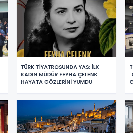
TÜRK TİYATROSUNDA YAS: İLK
T
KADIN MÜDÜR FEYHA ÇELENK
"
HAYATA GÖZLERİNİ YUMDU
G
S
D