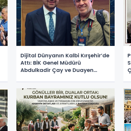
Dijital Dünyanın Kalbi Kırşehir’de
P
Attı: BİK Genel Müdürü
S
Abdulkadir Çay ve Duayen
Ç
Gazeteci Sabahattin Birinci ile
Bir Araya Geldi!