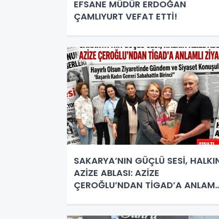
EFSANE MÜDÜR ERDOĞAN
ÇAMLIYURT VEFAT ETTİ!
SAKARYA’NIN GÜÇLÜ SESİ, HALKI
AZİZE ABLASI: AZİZE
ÇEROĞLU’NDAN TİGAD’A ANLAML
ZİYARET!