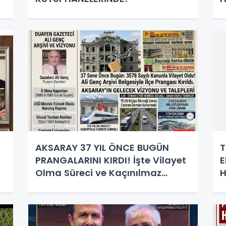
AKSARAY 37 YIL ÖNCE BUGÜN
T
PRANGALARINI KIRDI! İşte Vilayet
E
Olma Süreci ve Kaçınılmaz
H
Vizyon: Demiryolu, E-90 ve
Havalimanı