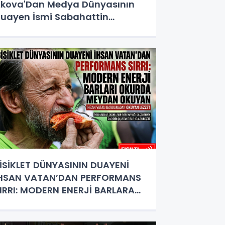
kova'Dan Medya Dünyasının
uayen İsmi Sabahattin
irinci’ye Anlamlı 19 Mayıs
ürprizi!
İSİKLET DÜNYASININ DUAYENİ
HSAN VATAN’DAN PERFORMANS
IRRI: MODERN ENERJİ BARLARA
EYDAN OKUYAN LEZZET 'SALÇALI
KMEK '