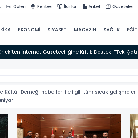
o
Galeri
Rehber
İlanlar
Anket
Gazeteler
KİKA
EKONOMİ
SİYASET
MAGAZİN
SAĞLIK
EĞİT
lü 2026”
 Kültür Derneği haberleri ile ilgili tüm sıcak gelişmeler
eniyor.