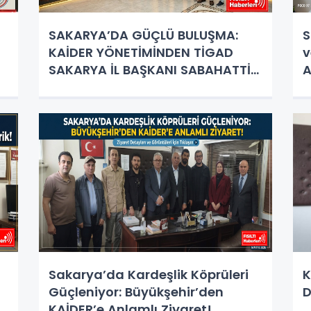
SAKARYA’DA GÜÇLÜ BULUŞMA:
S
KAİDER YÖNETİMİNDEN TİGAD
v
SAKARYA İL BAŞKANI SABAHATTİN
A
BİRİNCİ’YE ZİYARET!
Z
Sakarya’da Kardeşlik Köprüleri
K
Güçleniyor: Büyükşehir’den
D
KAİDER’e Anlamlı Ziyaret!