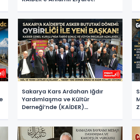
Sakarya Kars Ardahan Iğdır
S
e
Yardımlaşma ve Kültür
M
Derneği’nde (KAİDER)
Z
düzenlenen genel kurulda Asker
Bututaki, oyların tamamını
alarak başkanlığa seçildi.