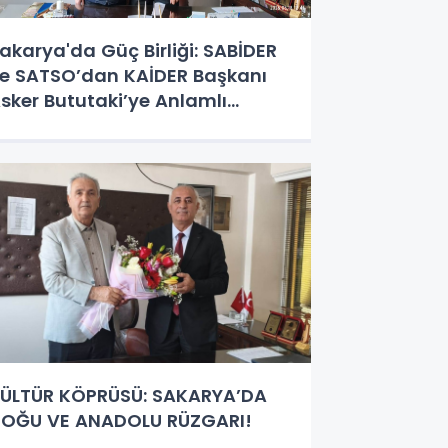
akarya'da Güç Birliği: SABİDER
e SATSO’dan KAİDER Başkanı
sker Bututaki’ye Anlamlı
iyaret
ÜLTÜR KÖPRÜSÜ: SAKARYA’DA
OĞU VE ANADOLU RÜZGARI!