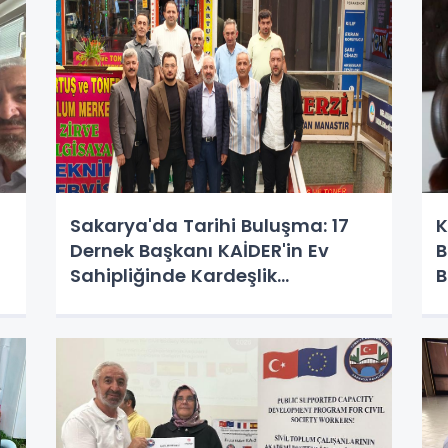
Sakarya'da Tarihi Buluşma: 17
K
Dernek Başkanı KAİDER'in Ev
B
Sahipliğinde Kardeşlik
B
Masasında Bir Araya Geldi
M