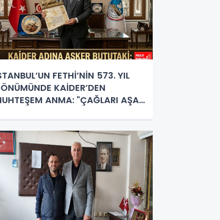
STANBUL’UN FETHİ’NİN 573. YIL
ÖNÜMÜNDE KAİDER’DEN
UHTEŞEM ANMA: "ÇAĞLARI AŞAN
UTLU ZAFER"