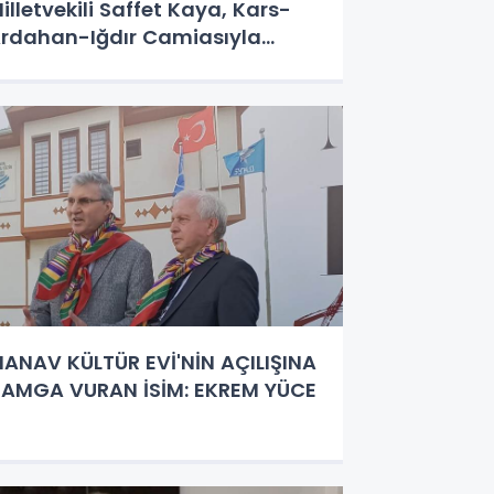
illetvekili Saffet Kaya, Kars-
rdahan-Iğdır Camiasıyla
uluştu
ANAV KÜLTÜR EVİ'NİN AÇILIŞINA
AMGA VURAN İSİM: EKREM YÜCE