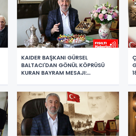
KAIDER BAŞKANI GÜRSEL
Ç
BALTACI'DAN GÖNÜL KÖPRÜSÜ
G
KURAN BAYRAM MESAJI:
1
"BİRLİĞİMİZ EN BÜYÜK GÜCÜMÜZ"