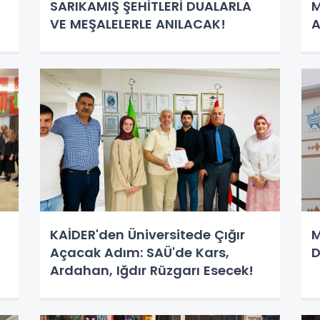
SARIKAMIŞ ŞEHİTLERİ DUALARLA
M
VE MEŞALELERLE ANILACAK!
A
B
KAİDER'den Üniversitede Çığır
M
Açacak Adım: SAÜ'de Kars,
D
Ardahan, Iğdır Rüzgarı Esecek!