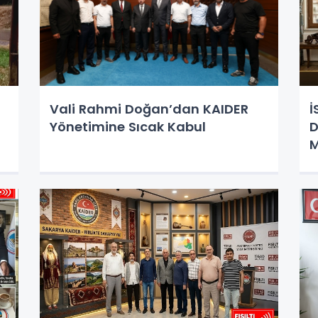
Vali Rahmi Doğan’dan KAIDER
İ
Yönetimine Sıcak Kabul
D
M
K