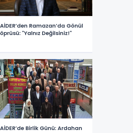
AİDER’den Ramazan’da Gönül
öprüsü: "Yalnız Değilsiniz!"
AİDER’de Birlik Günü: Ardahan