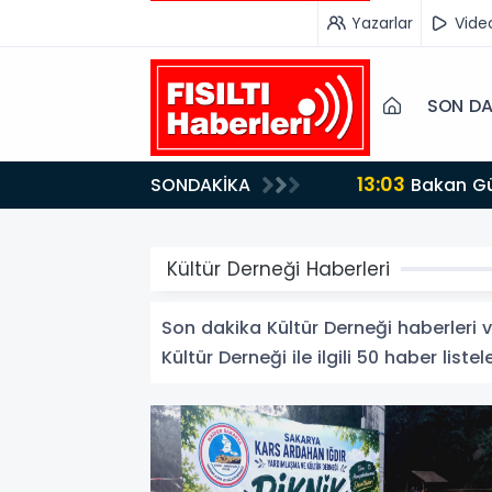
Yazarlar
Vide
SON DA
12:12
SONDAKİKA
Fısıltı Haberleri Yazarı Dr. Canan Yılmaz’a Uluslararası Alanda Büyük Onur: “Dr. A.P.J. Abdul Kalam
İlham Ödü
Kültür Derneği Haberleri
Son dakika Kültür Derneği haberleri ve
Kültür Derneği ile ilgili 50 haber listel