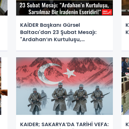
KAİDER Başkanı Gürsel
K
Baltacı'dan 23 Şubat Mesajı:
K
"Ardahan’ın Kurtuluşu,
Sarsılmaz Bir İradenin Eseridir!"
KAIDER; SAKARYA’DA TARİHİ VEFA:
K