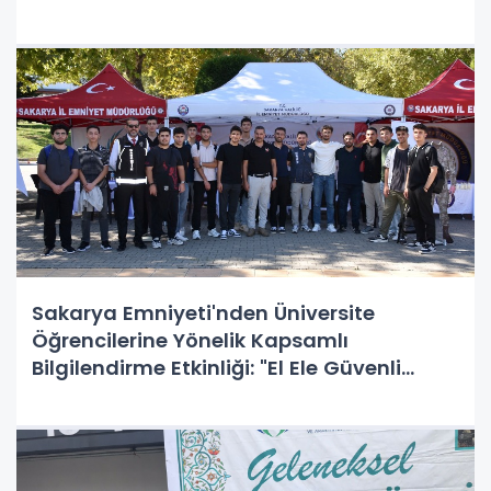
Sakarya Emniyeti'nden Üniversite
Öğrencilerine Yönelik Kapsamlı
Bilgilendirme Etkinliği: "El Ele Güvenli
Geleceğe" Projesiyle 5000 Öğrenciye
Ulaşıldı