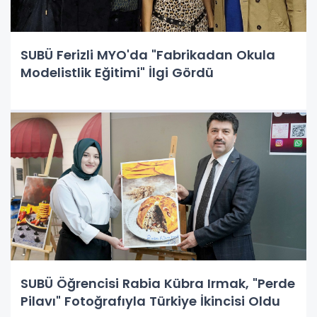
SUBÜ Ferizli MYO'da "Fabrikadan Okula
Modelistlik Eğitimi" İlgi Gördü
SUBÜ Öğrencisi Rabia Kübra Irmak, "Perde
Pilavı" Fotoğrafıyla Türkiye İkincisi Oldu