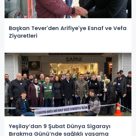
Başkan Tever'den Arifiye'ye Esnaf ve Vefa
Ziyaretleri
Yeşilay’dan 9 Şubat Dünya Sigarayı
Bırakma Günü’nde sağlıklı yaşama