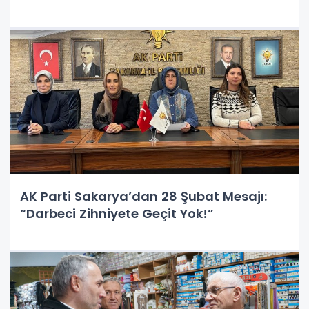
ÇIKARTMASI!
AK Parti Sakarya’dan 28 Şubat Mesajı:
“Darbeci Zihniyete Geçit Yok!”