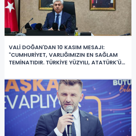
VALİ DOĞAN'DAN 10 KASIM MESAJI:
"CUMHURİYET, VARLIĞIMIZIN EN SAĞLAM
TEMİNATIDIR. TÜRKİYE YÜZYILI, ATATÜRK'ÜN
İLKE VE İNKILAPLARININ TEZAHÜRÜDÜR"