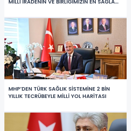
MİLLÎ İRADENİN VE BİRLİĞİMİZİN EN SAĞLAM
TEMİNATI"
MHP’DEN TÜRK SAĞLIK SİSTEMİNE 2 BİN
YILLIK TECRÜBEYLE MİLLİ YOL HARİTASI