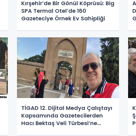
Kırşehir’de Bir Gönül Köprüsü: Big
A
SPA Termal Otel’de 160
D
Gazeteciye Örnek Ev Sahipliği
G
R
TİGAD 12. Dijital Medya Çalıştayı
K
Kapsamında Gazetecilerden
Ş
Hacı Bektaş Veli Türbesi’ne
P
Anlamlı Ziyaret