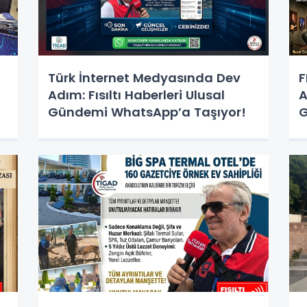
Türk İnternet Medyasında Dev
F
Adım: Fısıltı Haberleri Ulusal
A
Gündemi WhatsApp’a Taşıyor!
G
S
K
İ