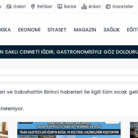
o
Galeri
Rehber
İlanlar
Anket
Gazeteler
KİKA
EKONOMİ
SİYASET
MAGAZİN
SAĞLIK
EĞİT
ULUŞMA NOKTASI
i ve Sabahattin Birinci haberleri ile ilgili tüm sıcak g
steleniyor.