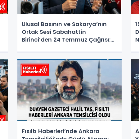
I
Ulusal Basının ve Sakarya’nın
1
Ortak Sesi Sabahattin
D
Birinci’den 24 Temmuz Çağrısı:
N
"Yerel Medya Güçlüyse Türkiye
G
Güçlüdür!"
Fısıltı Haberleri’nde Ankara
A
Temsilciliği’nde Güçlü Atama:
Y