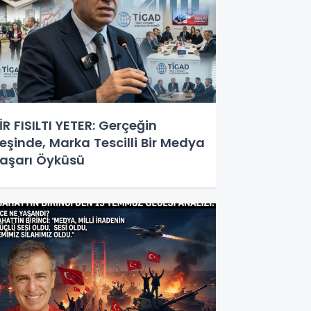
İR FISILTI YETER: Gerçeğin
eşinde, Marka Tescilli Bir Medya
aşarı Öyküsü