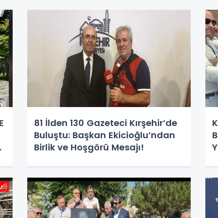
E
81 İlden 130 Gazeteci Kırşehir’de
K
Buluştu: Başkan Ekicioğlu’ndan
B
K
Birlik ve Hoşgörü Mesajı!
Y
N