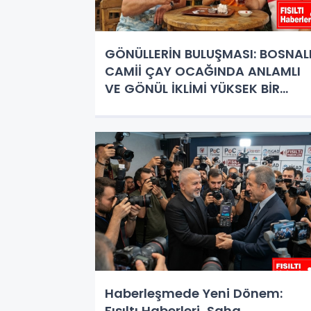
GÖNÜLLERİN BULUŞMASI: BOSNAL
CAMİİ ÇAY OCAĞINDA ANLAMLI
VE GÖNÜL İKLİMİ YÜKSEK BİR
DOSTLUK BULUŞMASI
Haberleşmede Yeni Dönem:
Fısıltı Haberleri, Saha