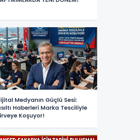
ijital Medyanın Güçlü Sesi:
ısıltı Haberleri Marka Tesciliyle
irveye Koşuyor!