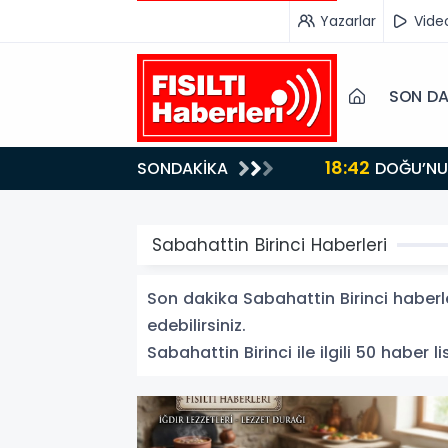
Yazarlar
Vide
SON DA
18:42
SONDAKİKA
DOĞU’NUN SAKLI CENNETİ IĞDIR, GASTRONOMİSİYLE GÖZ DOLDURUYOR: KAFKAS VE ANADOLU
KÜLTÜRÜNÜN B
Sabahattin Birinci Haberleri
Son dakika Sabahattin Birinci haberler
edebilirsiniz.
Sabahattin Birinci ile ilgili 50 haber li