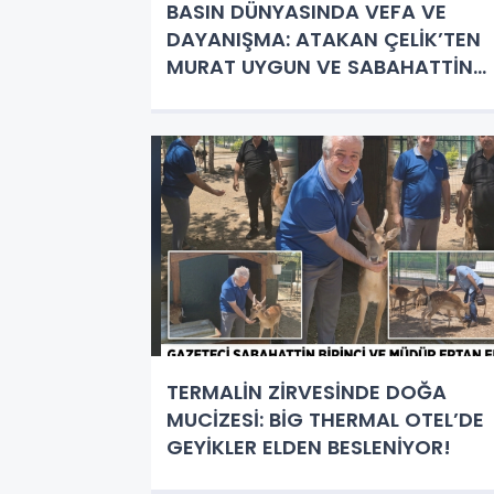
BASIN DÜNYASINDA VEFA VE
DAYANIŞMA: ATAKAN ÇELİK’TEN
MURAT UYGUN VE SABAHATTİN
BİRİNCİ’YE ANLAMLI HEDİYE!
TERMALİN ZİRVESİNDE DOĞA
MUCİZESİ: BİG THERMAL OTEL’DE
GEYİKLER ELDEN BESLENİYOR!