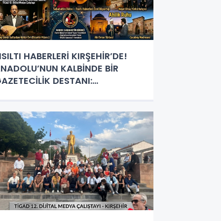
ISILTI HABERLERİ KIRŞEHİR’DE!
NADOLU’NUN KALBİNDE BİR
AZETECİLİK DESTANI:
ABAHATTİN BİRİNCİ’DEN
IRŞEHİR’E VE MUHTEŞEM
NSANLARINA ÖVGÜ YAĞMURU!