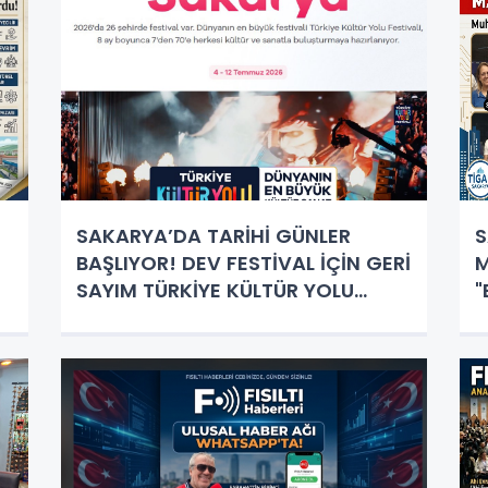
SAKARYA’DA TARİHİ GÜNLER
S
BAŞLIYOR! DEV FESTİVAL İÇİN GERİ
M
SAYIM TÜRKİYE KÜLTÜR YOLU
"
FESTİVALİ SAKARYA PROGRAMI
B
AÇIKLANDI! İŞTE MİLLET
BAHÇESİ’Nİ SALLAYACAK DEV
KADRO