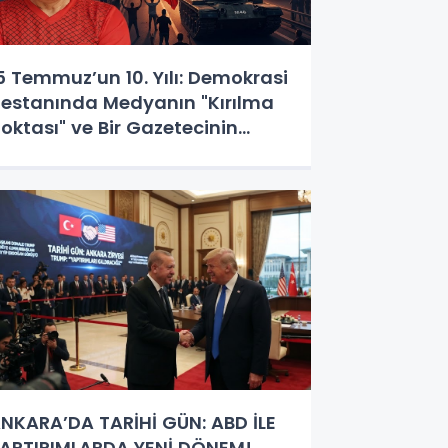
5 Temmuz’un 10. Yılı: Demokrasi
estanında Medyanın "Kırılma
oktası" ve Bir Gazetecinin
özünden O Gece
NKARA’DA TARİHİ GÜN: ABD İLE
APTIRIMLARDA YENİ DÖNEM!