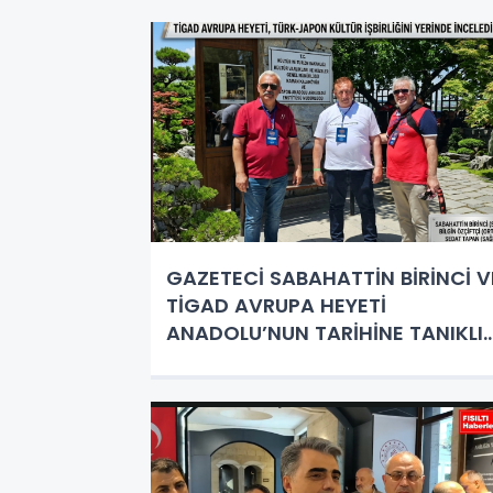
GAZETECİ SABAHATTİN BİRİNCİ V
TİGAD AVRUPA HEYETİ
ANADOLU’NUN TARİHİNE TANIKLI
ETTİ: KALEHÖYÜK’TE TÜRK-JAPO
BULUŞMASI!