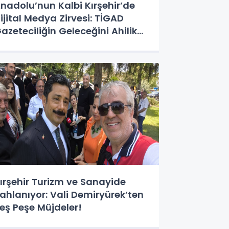
nadolu’nun Kalbi Kırşehir’de
ijital Medya Zirvesi: TİGAD
azeteciliğin Geleceğini Ahilik
uhuyla Şekillendirdi!
ırşehir Turizm ve Sanayide
ahlanıyor: Vali Demiryürek’ten
eş Peşe Müjdeler!