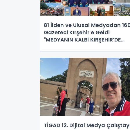
81 İlden ve Ulusal Medyadan 16
Gazeteci Kırşehir’e Geldi
"MEDYANIN KALBİ KIRŞEHİR’DE
ATTI; DİJİTALİN GELECEĞİ MASA
YATIRILDI!"
TİGAD 12. Dijital Medya Çalıştay