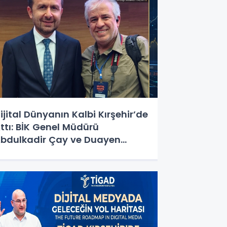
ijital Dünyanın Kalbi Kırşehir’de
ttı: BİK Genel Müdürü
bdulkadir Çay ve Duayen
azeteci Sabahattin Birinci ile
ir Araya Geldi!