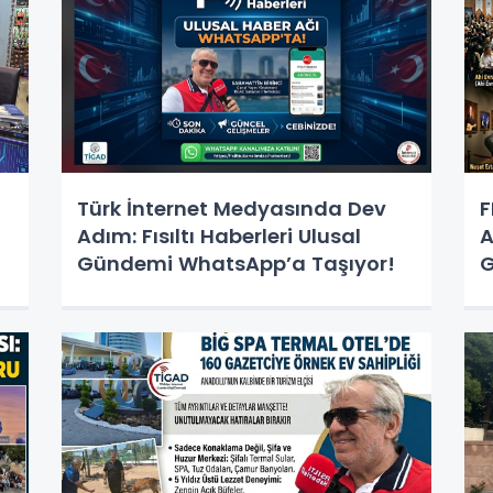
Türk İnternet Medyasında Dev
F
Adım: Fısıltı Haberleri Ulusal
A
Gündemi WhatsApp’a Taşıyor!
G
S
K
İ