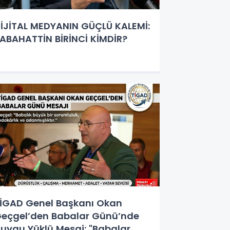
İJİTAL MEDYANIN GÜÇLÜ KALEMİ:
ABAHATTİN BİRİNCİ KİMDİR?
İGAD Genel Başkanı Okan
eçgel’den Babalar Günü’nde
uygu Yüklü Mesaj: "Babalar,