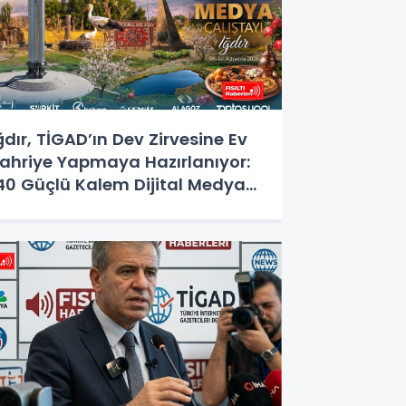
ğdır, TİGAD’ın Dev Zirvesine Ev
ahriye Yapmaya Hazırlanıyor:
40 Güçlü Kalem Dijital Medya
alıştayı İçin Doğu'nun
apısında!