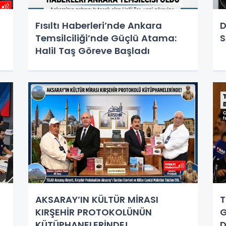
Fısıltı Haberleri’nde Ankara
D
Temsilciliği’nde Güçlü Atama:
S
Halil Taş Göreve Başladı
AKSARAY’IN KÜLTÜR MİRASI
T
KIRŞEHİR PROTOKOLÜNÜN
G
KÜTÜPHANELERİNDE!
D