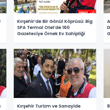
0
Kırşehir’de Bir Gönül Köprüsü: Big
A
SPA Termal Otel’de 160
D
Gazeteciye Örnek Ev Sahipliği
G
YA
R
ı
Kırşehir Turizm ve Sanayide
8