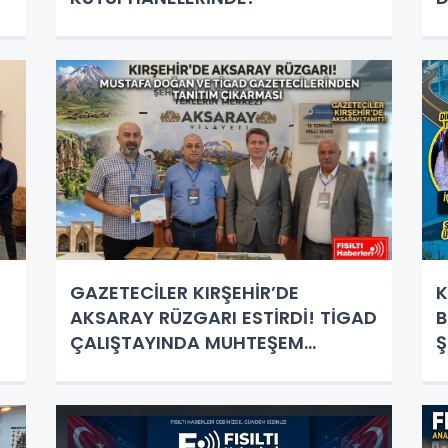
G
Ç
GAZETECİLER KIRŞEHİR’DE
K
AKSARAY RÜZGARI ESTİRDİ! TİGAD
B
ÇALIŞTAYINDA MUHTEŞEM
Ş
TANITIM