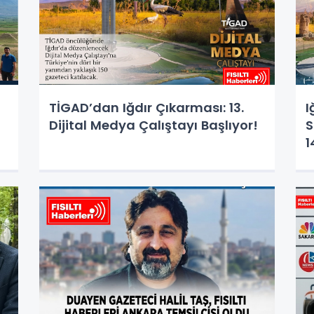
TİGAD’dan Iğdır Çıkarması: 13.
I
Dijital Medya Çalıştayı Başlıyor!
S
1
Ç
K