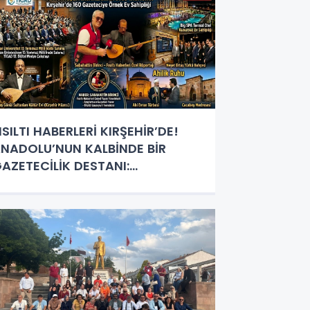
ISILTI HABERLERİ KIRŞEHİR’DE!
NADOLU’NUN KALBİNDE BİR
AZETECİLİK DESTANI:
ABAHATTİN BİRİNCİ’DEN
IRŞEHİR’E VE MUHTEŞEM
NSANLARINA ÖVGÜ YAĞMURU!