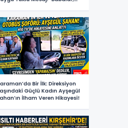
eleceğimizi İnşa Eden Güçlü
ınarlardır"
araman’da Bir İlk: Direksiyon
aşındaki Güçlü Kadın Ayşegül
ahan’ın İlham Veren Hikayesi!