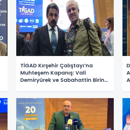
TİGAD Kırşehir Çalıştayı’na
D
Muhteşem Kapanış: Vali
A
Demiryürek ve Sabahattin Birinci
A
Bir Araya Geldi!
G
B