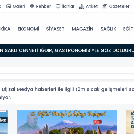
o
Galeri
Rehber
İlanlar
Anket
Gazeteler
KİKA
EKONOMİ
SİYASET
MAGAZİN
SAĞLIK
EĞİT
18:26
Fısıltı Haberleri Iğdır Tanıtımları Devam Ediyor: Türkiye’nin Doğu Kapısı Iğdır’ın Saklı Cennetleri
Keşfedilmeyi Bekliyor
Dijital Medya haberleri ile ilgili tüm sıcak gelişmeleri s
niyor.