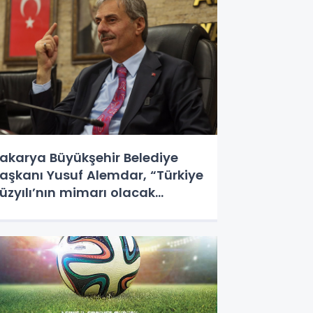
akarya Büyükşehir Belediye
aşkanı Yusuf Alemdar, “Türkiye
üzyılı’nın mimarı olacak
ençlerimizin her zaman
anındayız”