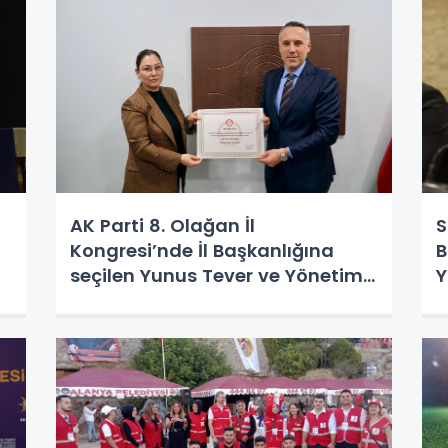
AK Parti 8. Olağan İl
S
Kongresi’nde İl Başkanlığına
B
seçilen Yunus Tever ve Yönetim
Y
Kurulu Üyeleri mazbatalarını
g
düzenlenen törenle aldı.
y