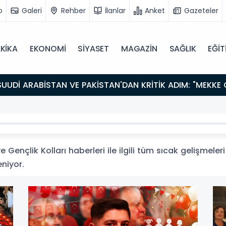
o
Galeri
Rehber
İlanlar
Anket
Gazeteler
KİKA
EKONOMİ
SİYASET
MAGAZİN
SAĞLIK
EĞİT
 Gençlik Kolları haberleri ile ilgili tüm sıcak gelişmeler
eniyor.