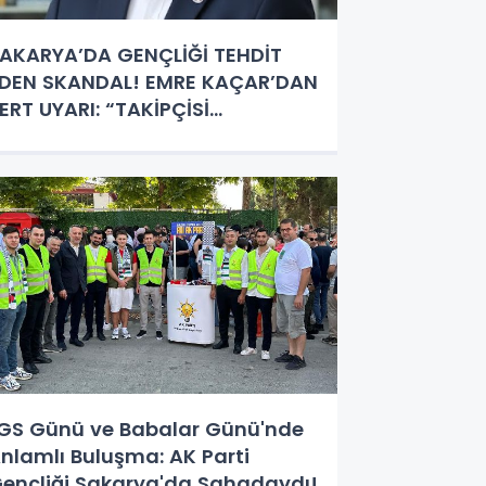
AKARYA’DA GENÇLİĞİ TEHDİT
DEN SKANDAL! EMRE KAÇAR’DAN
ERT UYARI: “TAKİPÇİSİ
LACAĞIZ”
GS Günü ve Babalar Günü'nde
nlamlı Buluşma: AK Parti
ençliği Sakarya'da Sahadaydı!