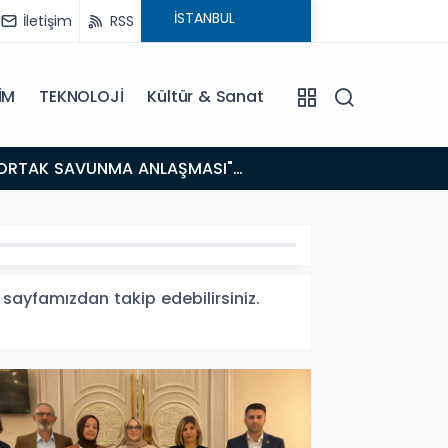
İletişim
RSS
İM
TEKNOLOJİ
Kültür & Sanat
14:21
BAKAN GÜRLEK’TEN TİGAD ÇALIŞTAYINDA Çarpıcı AÇIKLAMALAR: "Pazar Günü Yeni Bir Aydınlığa
Uyanacağız
i sayfamızdan takip edebilirsiniz.