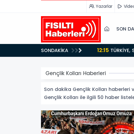
Yazarlar
Vide
SON DA
12:15
SONDAKİKA
ydı!
TÜRKİYE, SUUDİ ARABİSTAN VE PAKİSTAN'DAN KRİTİK ADIM: "MEKKE ORTAK SAVUNMA ANLAŞMASI"
İMZALANDI!
Gençlik Kolları Haberleri
Son dakika Gençlik Kolları haberleri ve
Gençlik Kolları ile ilgili 50 haber listel