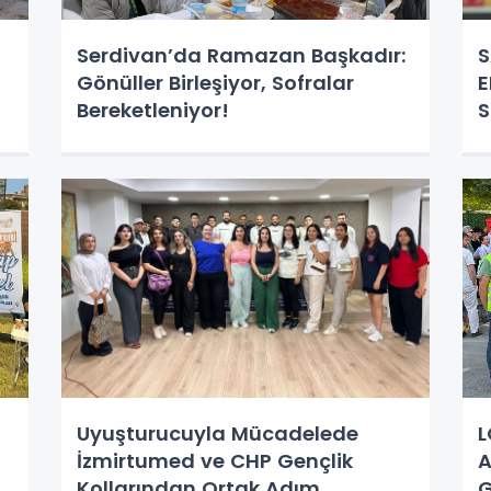
Serdivan’da Ramazan Başkadır:
S
Gönüller Birleşiyor, Sofralar
E
Bereketleniyor!
S
O
Uyuşturucuyla Mücadelede
L
İzmirtumed ve CHP Gençlik
A
Kollarından Ortak Adım
G