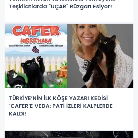
Teşkilatlarda "UÇAR" Rüzgarı Esiyor!
TÜRKİYE’NİN İLK KÖŞE YAZARI KEDİSİ
‘CAFER’E VEDA: PATİ İZLERİ KALPLERDE
KALDI!