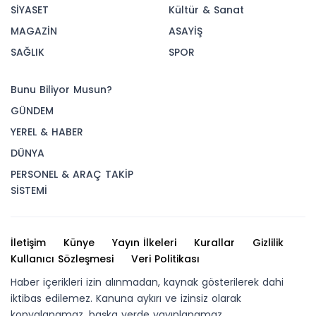
SİYASET
Kültür & Sanat
MAGAZİN
ASAYİŞ
SAĞLIK
SPOR
Bunu Biliyor Musun?
GÜNDEM
YEREL & HABER
DÜNYA
PERSONEL & ARAÇ TAKİP
SİSTEMİ
İletişim
Künye
Yayın İlkeleri
Kurallar
Gizlilik
Kullanıcı Sözleşmesi
Veri Politikası
Haber içerikleri izin alınmadan, kaynak gösterilerek dahi
iktibas edilemez. Kanuna aykırı ve izinsiz olarak
kopyalanamaz, başka yerde yayınlanamaz.