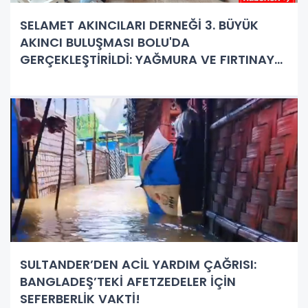
SELAMET AKINCILARI DERNEĞİ 3. BÜYÜK
AKINCI BULUŞMASI BOLU'DA
GERÇEKLEŞTİRİLDİ: YAĞMURA VE FIRTINAYA
RAĞMEN DEV BULUŞMA!
SULTANDER’DEN ACİL YARDIM ÇAĞRISI:
BANGLADEŞ’TEKİ AFETZEDELER İÇİN
SEFERBERLİK VAKTİ!