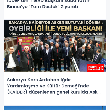
İDDEF’ten TİGAD Başkanı Sabahattin
Birinci’ye "Tam Destek" Ziyareti
Sakarya Kars Ardahan Iğdır
Yardımlaşma ve Kültür Derneği’nde
(KAİDER) düzenlenen genel kurulda Asker
Bututaki, oyların tamamını alarak
başkanlığa seçildi.