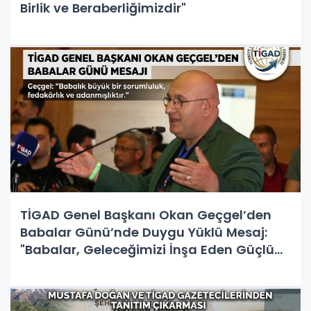
Birlik ve Beraberliğimizdir"
TİGAD Genel Başkanı Okan Geçgel’den
Babalar Günü’nde Duygu Yüklü Mesaj:
"Babalar, Geleceğimizi İnşa Eden Güçlü
Çınarlardır"