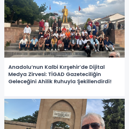
Anadolu’nun Kalbi Kırşehir’de Dijital
Medya Zirvesi: TİGAD Gazeteciliğin
Geleceğini Ahilik Ruhuyla Şekillendirdi!