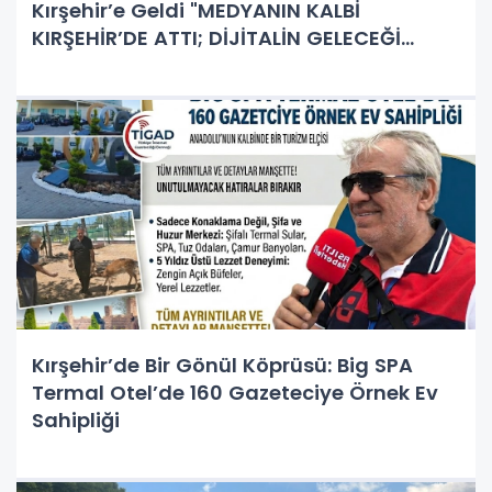
Kırşehir’e Geldi "MEDYANIN KALBİ
KIRŞEHİR’DE ATTI; DİJİTALİN GELECEĞİ
MASAYA YATIRILDI!"
Kırşehir’de Bir Gönül Köprüsü: Big SPA
Termal Otel’de 160 Gazeteciye Örnek Ev
Sahipliği