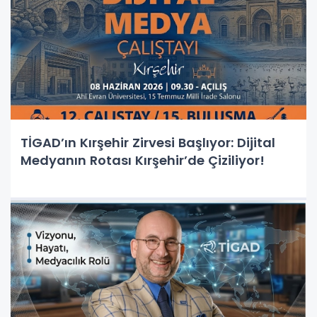
TİGAD’ın Kırşehir Zirvesi Başlıyor: Dijital
Medyanın Rotası Kırşehir’de Çiziliyor!