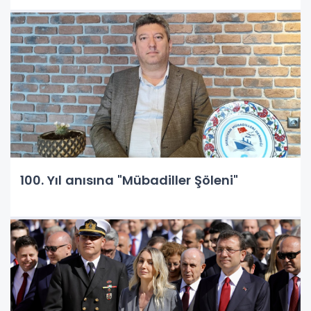
100. Yıl anısına "Mübadiller Şöleni"