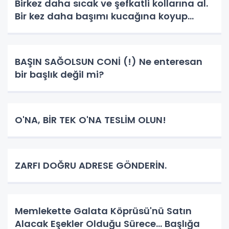
Birkez daha sıcak ve şefkatli kollarına al.
Bir kez daha başımı kucağına koyup
deniz gözlerinin içinde kaybolayım.
Baktığımda ruhumun derinliklerinde
hissettiği sakinliği, huzuru, şe
BAŞIN SAĞOLSUN CONİ (!) Ne enteresan
bir başlık değil mi?
O'NA, BİR TEK O'NA TESLİM OLUN!
ZARFI DOĞRU ADRESE GÖNDERİN.
Memlekette Galata Köprüsü'nü Satın
Alacak Eşekler Olduğu Sürece... Başlığa