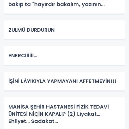
bakıp ta "hayırdır bakalım, yazının
sonunda ne çıkacak" diyebilirsiniz. Başlık
birazda kârinin dikkatini çekmek ve
okumasına vesile olmak.
ZULMÜ DURDURUN
ENERCİİİİİİ...
İŞİNİ LÂYIKIYLA YAPMAYANI AFFETMEYİN!!!
MANİSA ŞEHİR HASTANESİ FİZİK TEDAVİ
ÜNİTESİ NİÇİN KAPALI? (2) Liyakat...
Ehliyet... Sadakat...