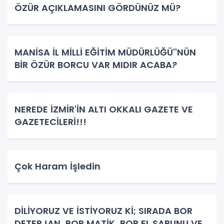
ÖZÜR AÇIKLAMASINI GÖRDÜNÜZ MÜ?
MANİSA İL MİLLİ EĞİTİM MÜDÜRLÜĞÜ''NÜN
BİR ÖZÜR BORCU VAR MIDIR ACABA?
NEREDE İZMİR'İN ALTI OKKALI GAZETE VE
GAZETECİLERİ!!!
Çok Haram İşledin
DİLİYORUZ VE İSTİYORUZ Kİ; SIRADA BOR
DETERJAN, BOR MATİK, BOR EL SABUNU VE