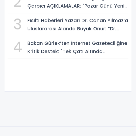
2
Çarpıcı AÇIKLAMALAR: "Pazar Günü Yeni
Bir Aydınlığa Uyanacağız"
3
Fısıltı Haberleri Yazarı Dr. Canan Yılmaz’a
Uluslararası Alanda Büyük Onur: “Dr.
A.P.J. Abdul Kalam İlham Ödülü 2026”
4
Bakan Gürlek’ten İnternet Gazeteciliğine
Kritik Destek: "Tek Çatı Altında
Toplanmalıyız, Yasal Düzenlemeye
Hazırız"