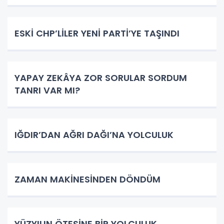
ESKİ CHP’LİLER YENİ PARTİ’YE TAŞINDI
YAPAY ZEKÂYA ZOR SORULAR SORDUM
TANRI VAR MI?
IĞDIR’DAN AĞRI DAĞI’NA YOLCULUK
ZAMAN MAKİNESİNDEN DÖNDÜM
YÜZYILIN ÖTESİNE BİR YOLCULUK