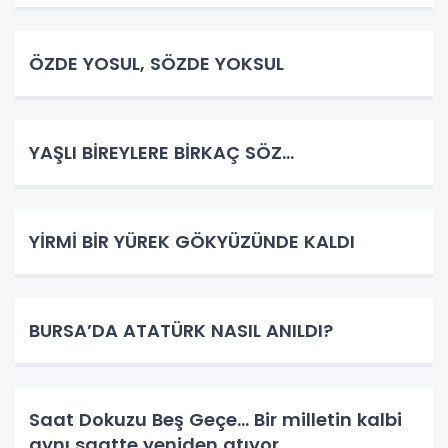
ÖZDE YOSUL, SÖZDE YOKSUL
YAŞLI BİREYLERE BİRKAÇ SÖZ…
YİRMİ BİR YÜREK GÖKYÜZÜNDE KALDI
BURSA’DA ATATÜRK NASIL ANILDI?
Saat Dokuzu Beş Geçe… Bir milletin kalbi
aynı saatte yeniden atıyor.