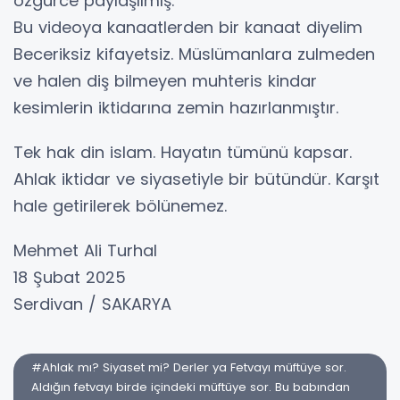
özgürce paylaşılmış.
Bu videoya kanaatlerden bir kanaat diyelim
Beceriksiz kifayetsiz. Müslümanlara zulmeden
ve halen diş bilmeyen muhteris kindar
kesimlerin iktidarına zemin hazırlanmıştır.
Tek hak din islam. Hayatın tümünü kapsar.
Ahlak iktidar ve siyasetiyle bir bütündür. Karşıt
hale getirilerek bölünemez.
Mehmet Ali Turhal
18 Şubat 2025
Serdivan / SAKARYA
#Ahlak mı? Siyaset mi? Derler ya Fetvayı müftüye sor.
Aldığın fetvayı birde içindeki müftüye sor. Bu babından