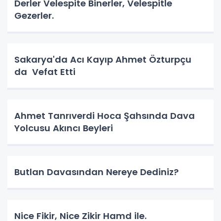
Derler Velespite Binerler, Velespitle
Gezerler.
Sakarya'da Acı Kayıp Ahmet Özturpçu
da Vefat Etti
Ahmet Tanrıverdi Hoca Şahsında Dava
Yolcusu Akıncı Beyleri
Butlan Davasından Nereye Dediniz?
Nice Fikir, Nice Zikir Hamd ile.