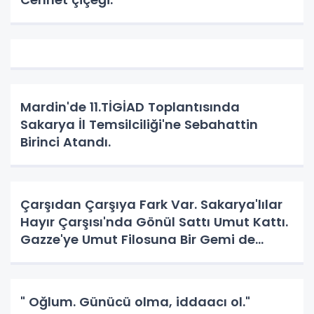
Mardin'de 11.TİGİAD Toplantısında
Sakarya İl Temsilciliği'ne Sebahattin
Birinci Atandı.
Çarşıdan Çarşıya Fark Var. Sakarya'lılar
Hayır Çarşısı'nda Gönül Sattı Umut Kattı.
Gazze'ye Umut Filosuna Bir Gemi de
Sakarya'lı. YAPAR MI? YAPAR.
" Oğlum. Günücü olma, iddaacı ol."