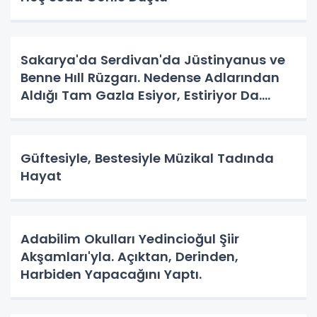
Sakarya'da Serdivan'da Jüstinyanus ve
Benne Hıll Rüzgarı. Nedense Adlarından
Aldığı Tam Gazla Esiyor, Estiriyor Da.
Nereye? Tarih Yazma Yerine Tarih
Yapılıyor Da. Neye Hizmet?
Güftesiyle, Bestesiyle Müzikal Tadında
Hayat
Adabilim Okulları Yedincioğul Şiir
Akşamları'yla. Açıktan, Derinden,
Harbiden Yapacağını Yaptı.