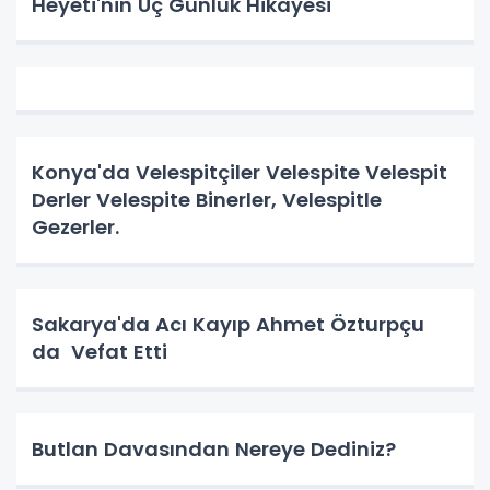
Heyeti'nin Üç Günlük Hikayesi
Konya'da Velespitçiler Velespite Velespit
Derler Velespite Binerler, Velespitle
Gezerler.
Sakarya'da Acı Kayıp Ahmet Özturpçu
da Vefat Etti
Butlan Davasından Nereye Dediniz?