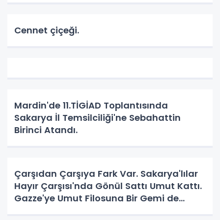
Cennet çiçeği.
Mardin'de 11.TİGİAD Toplantısında
Sakarya İl Temsilciliği'ne Sebahattin
Birinci Atandı.
Çarşıdan Çarşıya Fark Var. Sakarya'lılar
Hayır Çarşısı'nda Gönül Sattı Umut Kattı.
Gazze'ye Umut Filosuna Bir Gemi de
Sakarya'lı. YAPAR MI? YAPAR.